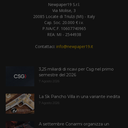
Newpaper19 S.r.l.
Via Molise, 3
20085 Locate di Triulzi (MI) - Italy
Cap. Soc. 20.000 € i.v.
P.IVA/C.F. 10607740965
REA: MI - 2544938
Contattaci:
info@newpaper19.it
3,25 miliardi di ricavi per Csg nel primo
semestre del 2026
7 Agosto 2026
La Sk Pancho Villa in una variante inedita
7 Agosto 2026
A settembre Conarmi organizza un