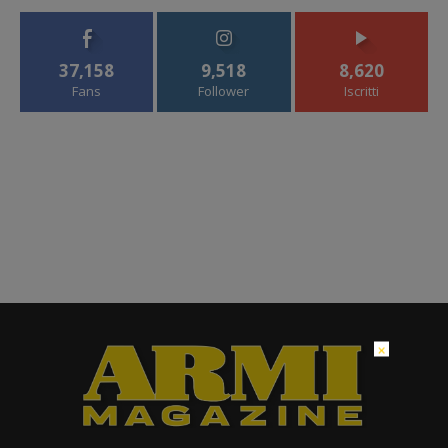
37,158
9,518
8,620
Fans
Follower
Iscritti
×