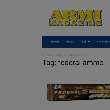
Armi
Magazine
HOME
NEWS
TEST
MUNIZION
Home
Tags
Federal ammo
Tag: federal ammo