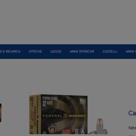
I E RICARICA
OTTICHE
LEGGE
ARMI STORICHE
COLTELLI
ARMI 
Ca
Ne