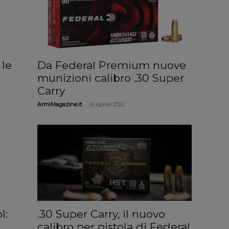
 le
Da Federal Premium nuove
munizioni calibro .30 Super
Carry
-
ArmiMagazine.it
19 Aprile 2022
l:
.30 Super Carry, il nuovo
calibro per pistola di Federal