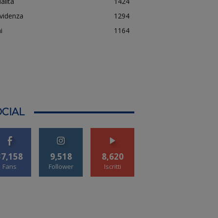
alità
1424
evidenza
1294
i
1164
CIAL
37,158
9,518
8,620
Fans
Follower
Iscritti