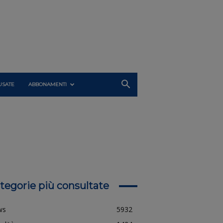
USATE
ABBONAMENTI
tegorie più consultate
ws
5932