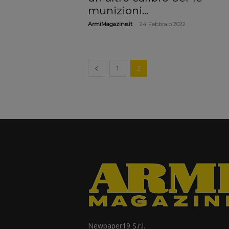
munizioni...
-
ArmiMagazine.it
24 Febbraio 2022
1
2
Newpaper19 S.r.l.