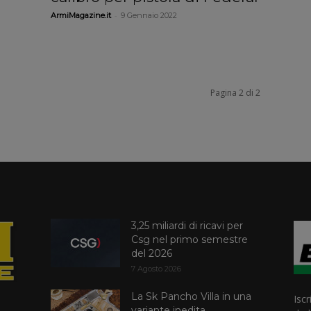
-
ArmiMagazine.it
9 Gennaio 2022
Pagina 2 di 2
3,25 miliardi di ricavi per
Csg nel primo semestre
del 2026
7 Agosto 2026
La Sk Pancho Villa in una
Iscr
variante inedita