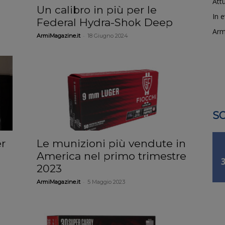
Attu
Un calibro in più per le
In 
Federal Hydra-Shok Deep
Arm
-
ArmiMagazine.it
18 Giugno 2024
SO
r
Le munizioni più vendute in
America nel primo trimestre
2023
-
ArmiMagazine.it
5 Maggio 2023