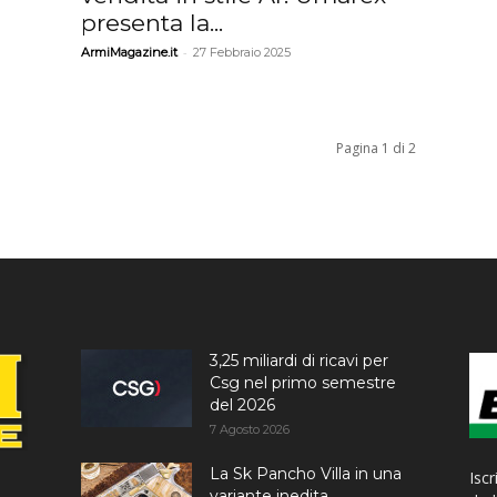
presenta la...
-
ArmiMagazine.it
27 Febbraio 2025
Pagina 1 di 2
3,25 miliardi di ricavi per
Csg nel primo semestre
del 2026
7 Agosto 2026
La Sk Pancho Villa in una
Iscr
variante inedita