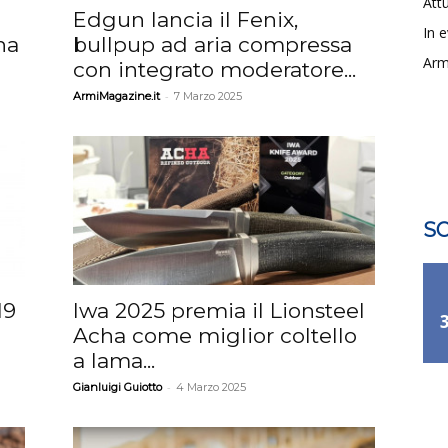
Attu
Edgun lancia il Fenix,
In 
na
bullpup ad aria compressa
Arm
con integrato moderatore...
-
ArmiMagazine.it
7 Marzo 2025
SO
19
Iwa 2025 premia il Lionsteel
Acha come miglior coltello
a lama...
-
Gianluigi Guiotto
4 Marzo 2025