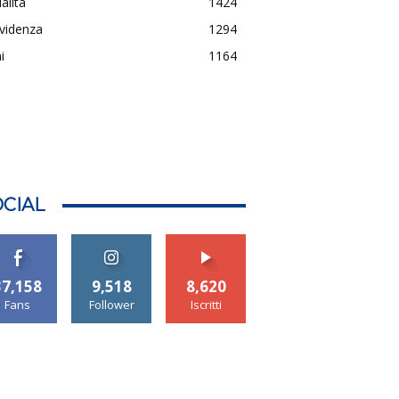
alità
1424
evidenza
1294
i
1164
CIAL
37,158
9,518
8,620
Fans
Follower
Iscritti