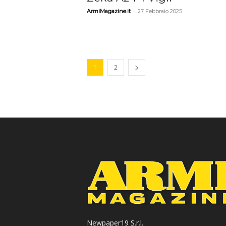
-
ArmiMagazine.it
27 Febbraio 2025
1
2
Newpaper19 S.r.l.