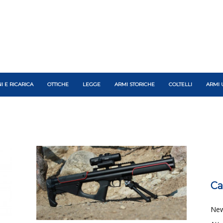
I E RICARICA
OTTICHE
LEGGE
ARMI STORICHE
COLTELLI
ARMI 
Ca
Ne