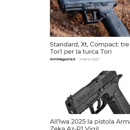
Standard, Xt, Compact: tre
Tor1 per la turca Tori
-
ArmiMagazine.it
3 Marzo 2025
All’Iwa 2025 la pistola Arm
Zeka Az-P1 Vigil