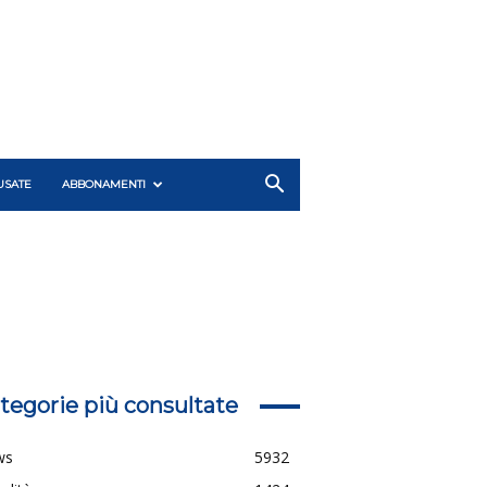
USATE
ABBONAMENTI
tegorie più consultate
ws
5932