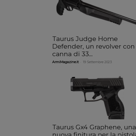
Taurus Judge Home
Defender, un revolver con 
canna di 33...
-
ArmiMagazine.it
19 Settembre 2023
Taurus Gx4 Graphene, una
nuova finitura per la pistol