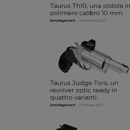
Taurus Th10, una pistola i
polimero calibro 10 mm
-
ArmiMagazine.it
28 Dicembre 2023
Taurus Judge Toro, un
revolver optic ready in
quattro varianti
-
ArmiMagazine.it
23 Ottobre 2023