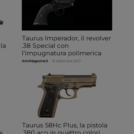
Taurus Imperador, il revolver
la
.38 Special con
l’impugnatura polimerica
-
ArmiMagazine.it
16 Settembre 2023
Taurus 58Hc Plus, la pistola
a
.380 acp in quattro colori