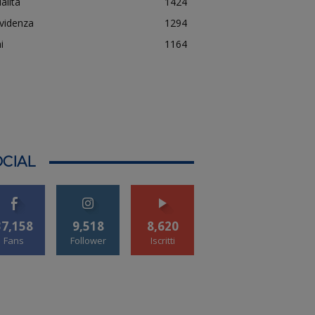
alità
1424
evidenza
1294
i
1164
CIAL
37,158
9,518
8,620
Fans
Follower
Iscritti