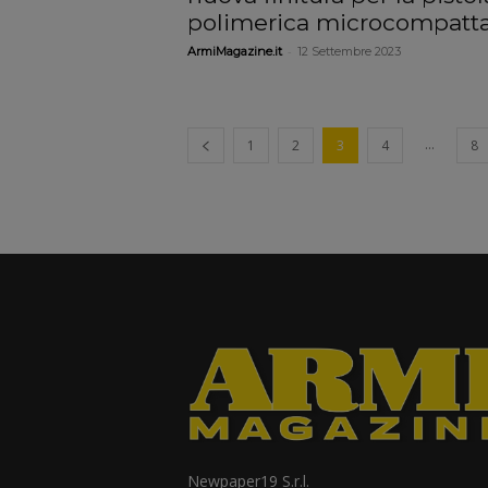
polimerica microcompatt
-
ArmiMagazine.it
12 Settembre 2023
...
1
2
3
4
8
Newpaper19 S.r.l.