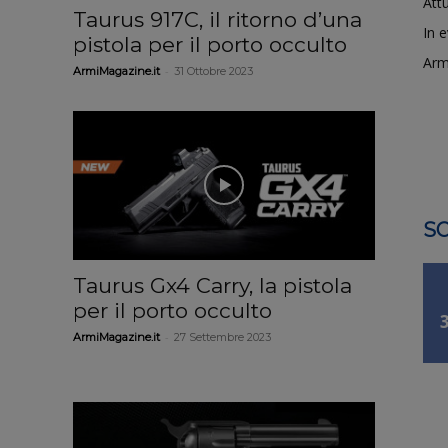
Attu
n
Taurus 917C, il ritorno d’una
In 
pistola per il porto occulto
Arm
-
ArmiMagazine.it
31 Ottobre 2023
SO
Taurus Gx4 Carry, la pistola
per il porto occulto
-
ArmiMagazine.it
27 Settembre 2023