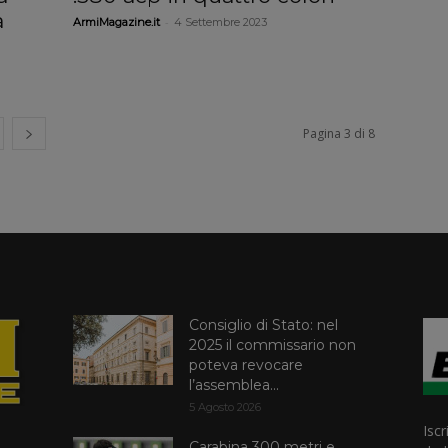
a
-
ArmiMagazine.it
4 Settembre 2023
Pagina 3 di 8
Consiglio di Stato: nel
2025 il commissario non
poteva revocare
l’assemblea...
5 Agosto 2026
Iscr
Carabina 300 metri e