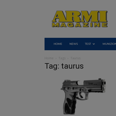
Armi
Magazine
HOME
NEWS
TEST
MUNIZION
Home
Tags
Taurus
Tag: taurus