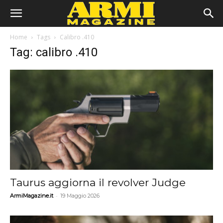
Home
Tags
Calibro .410
Tag: calibro .410
Taurus aggiorna il revolver Judge
-
ArmiMagazine.it
19 Maggio 2026