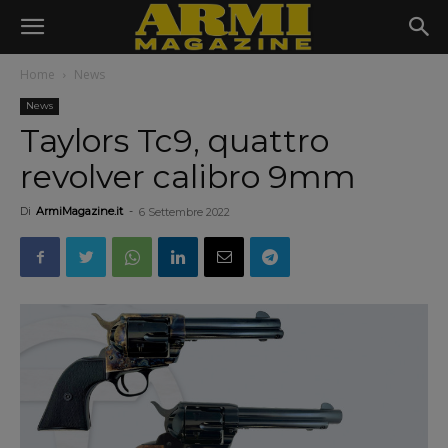
Home
News
News
Taylors Tc9, quattro
revolver calibro 9mm
Di
ArmiMagazine.it
-
6 Settembre 2022