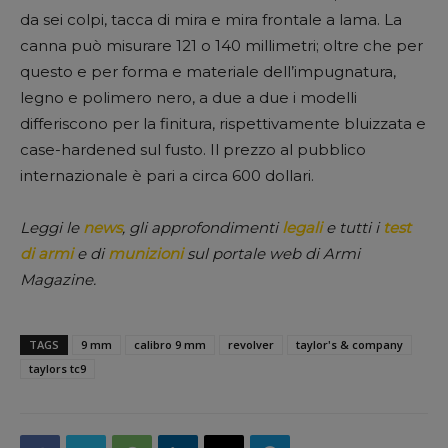
da sei colpi, tacca di mira e mira frontale a lama. La
canna può misurare 121 o 140 millimetri; oltre che per
questo e per forma e materiale dell’impugnatura,
legno e polimero nero, a due a due i modelli
differiscono per la finitura, rispettivamente bluizzata e
case-hardened sul fusto. Il prezzo al pubblico
internazionale è pari a circa 600 dollari.
Leggi le
news
, gli approfondimenti
legali
e tutti i
test
di armi
e di
munizioni
sul portale web di Armi
Magazine.
TAGS
9 mm
calibro 9 mm
revolver
taylor's & company
taylors tc9