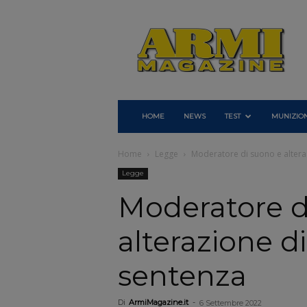
Armi
Magazine
HOME
NEWS
TEST
MUNIZION
Home
Legge
Moderatore di suono e alteraz
Legge
Moderatore d
alterazione di
sentenza
Di
ArmiMagazine.it
-
6 Settembre 2022