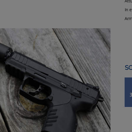
Attu
In 
Arm
SO