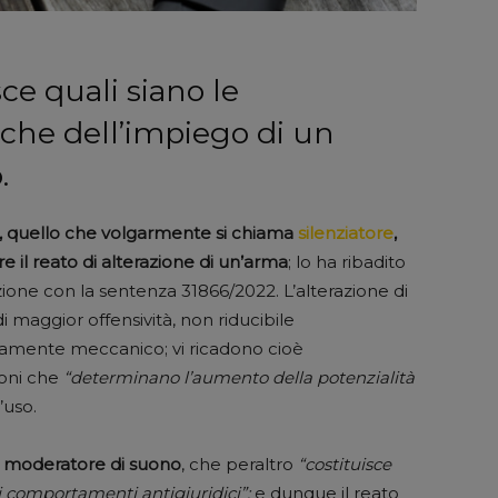
ce quali siano le
che dell’impiego di un
.
, quello che volgarmente si chiama
silenziatore
,
il reato di alterazione di un’arma
; lo ha ribadito
ione con la sentenza 31866/2022. L’alterazione di
i maggior offensività, non riducibile
amente meccanico; vi ricadono cioè
ioni che
“determinano l’aumento della potenzialità
’uso.
 un moderatore di suono
, che peraltro
“costituisce
i comportamenti antigiuridici”;
e dunque il reato