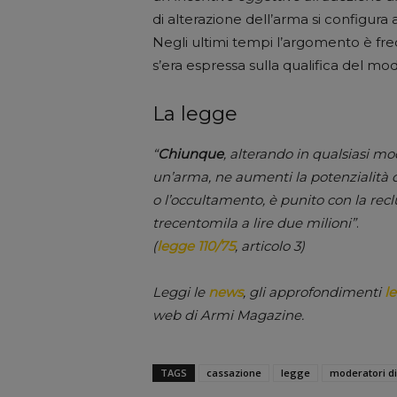
di alterazione dell’arma si configura 
Negli ultimi tempi l’argomento è fre
s’era espressa sulla qualifica del m
La legge
“
Chiunque
, alterando in qualsiasi m
un’arma, ne aumenti la potenzialità di
o l’occultamento, è punito con la recl
trecentomila a lire due milioni”
.
(
legge 110/75
, articolo 3)
Leggi le
news
, gli approfondimenti
le
web di Armi Magazine.
TAGS
cassazione
legge
moderatori d