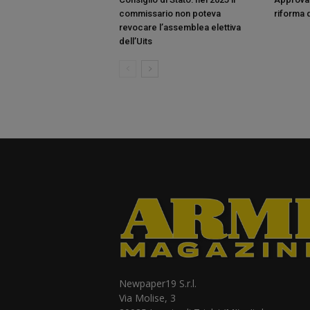
commissario non poteva
riforma d
revocare l’assemblea elettiva
dell’Uits
Newpaper19 S.r.l.
Via Molise, 3