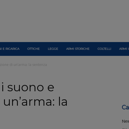
I E RICARICA
OTTICHE
LEGGE
ARMI STORICHE
COLTELLI
ARMI 
ione di un’arma: la sentenza
i suono e
 un’arma: la
Ca
Ne