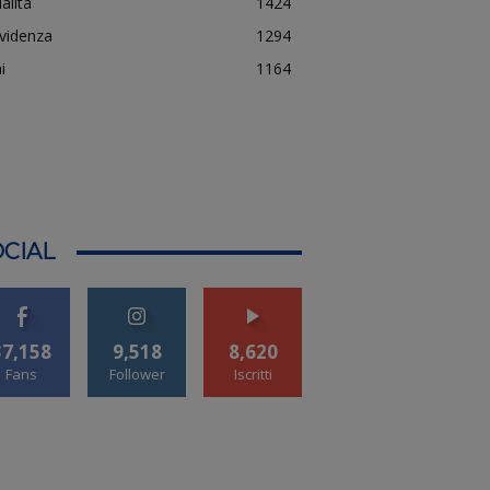
alità
1424
evidenza
1294
i
1164
CIAL
37,158
9,518
8,620
Fans
Follower
Iscritti