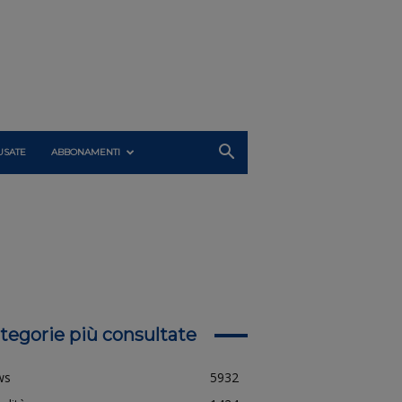
USATE
ABBONAMENTI
tegorie più consultate
ws
5932