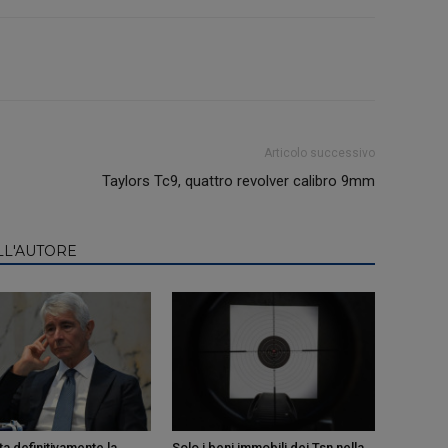
Articolo successivo
Taylors Tc9, quattro revolver calibro 9mm
LL'AUTORE
a definitivamente la
Solo i beni immobili dei Tsn nella