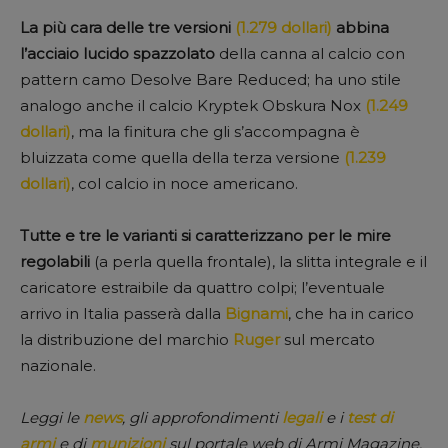
La più cara delle tre versioni
(1.279 dollari)
abbina
l’acciaio lucido spazzolato
della canna al calcio con
pattern camo Desolve Bare Reduced; ha uno stile
analogo anche il calcio Kryptek Obskura Nox
(1.249
dollari)
, ma la finitura che gli s’accompagna è
bluizzata come quella della terza versione
(1.239
dollari)
, col calcio in noce americano.
Tutte e tre le varianti si caratterizzano per le mire
regolabili
(a perla quella frontale), la slitta integrale e il
caricatore estraibile da quattro colpi; l’eventuale
arrivo in Italia passerà dalla
Bignami
, che ha in carico
la distribuzione del marchio
Ruger
sul mercato
nazionale.
Leggi le
news
, gli approfondimenti
legali
e i
test di
armi
e di
munizioni
sul portale web di Armi Magazine.