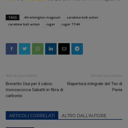
TAGS
.44 remington magnum
carabina bolt action
carabine bolt action
ruger
ruger 77/44
Articolo precedente
Articolo successivo
Brevetto Usa per il calcio
Riapertura integrale del Tsn di
monoscocca Sabatti in fibra di
Pavia
carbonio
ARTICOLI CORRELATI
ALTRO DALL'AUTORE