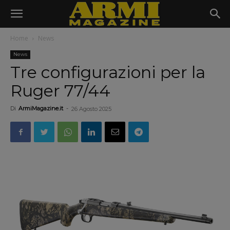
Home
News
News
Tre configurazioni per la
Ruger 77/44
Di
ArmiMagazine.it
-
26 Agosto 2025