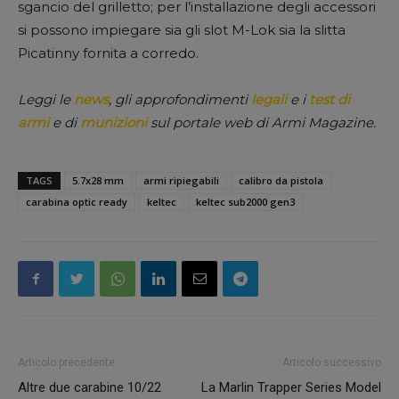
sgancio del grilletto; per l’installazione degli accessori
si possono impiegare sia gli slot M-Lok sia la slitta
Picatinny fornita a corredo.
Leggi le
news
, gli approfondimenti
legali
e i
test di
armi
e di
munizioni
sul portale web di Armi Magazine.
TAGS
5.7x28 mm
armi ripiegabili
calibro da pistola
carabina optic ready
keltec
keltec sub2000 gen3
Articolo precedente
Articolo successivo
Altre due carabine 10/22
La Marlin Trapper Series Model