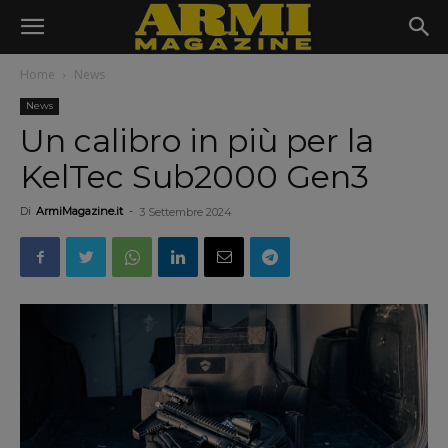
Home
News
News
Un calibro in più per la
KelTec Sub2000 Gen3
Di
ArmiMagazine.it
-
3 Settembre 2024