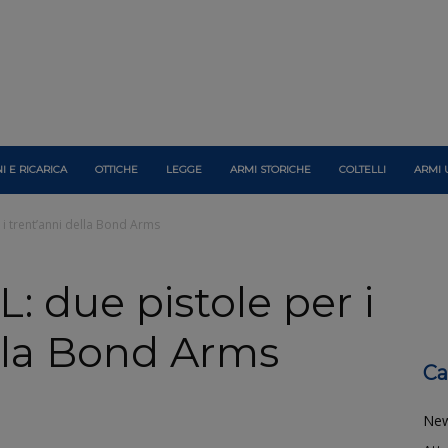
I E RICARICA
OTTICHE
LEGGE
ARMI STORICHE
COLTELLI
ARMI 
 i trent’anni della Bond Arms
: due pistole per i
ella Bond Arms
Ca
Ne