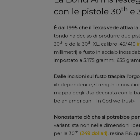
th
con le pistole 30
e 
È dal 1995 che il Texas vede attiva 
tondo ha deciso di produrre due pisto
th
th
30
e della 30
XL, calibro .45/.410
i
millimetri) e fusto in acciaio inossidab
impostato a 3.175 grammi; 635 gramm
Dalle incisioni sul fusto traspira l’org
«Independence, strength, innovation» s
mappa degli Usa decorata con la ban
be an american – In God we trust».
Nonostante ciò che si potrebbe pen
varianti sta non nelle dimensioni, id
th
per la 30
(249 dollari)
, resina B6, q