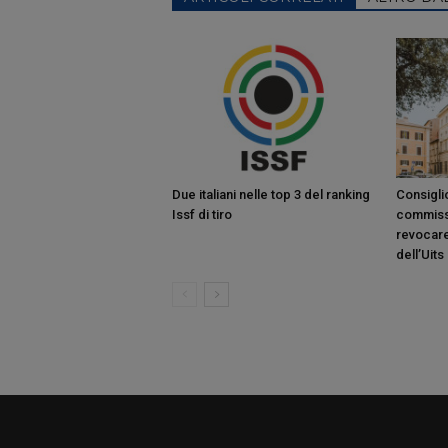
Due italiani nelle top 3 del ranking
Consiglio
Issf di tiro
commiss
revocare
dell’Uits