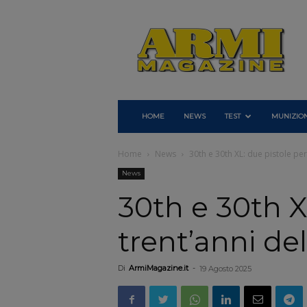
Armi
Magazine
HOME
NEWS
TEST
MUNIZION
Home
News
30th e 30th XL: due pistole per
News
30th e 30th XL
trent’anni d
Di
ArmiMagazine.it
-
19 Agosto 2025