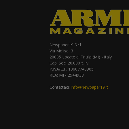
Newpaper19 S.r.l.
Via Molise, 3
20085 Locate di Triulzi (MI) - Italy
Cap. Soc. 20.000 € i.v.
P.IVA/C.F. 10607740965
REA: MI - 2544938
Contattaci:
info@newpaper19.it