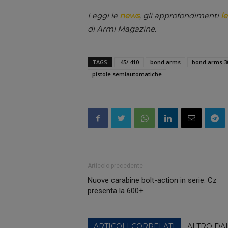
Leggi le
news
, gli approfondimenti
le
di Armi Magazine.
TAGS
.45/.410
bond arms
bond arms 3
pistole semiautomatiche
Articolo precedente
Nuove carabine bolt-action in serie: Cz
presenta la 600+
ARTICOLI CORRELATI
ALTRO DA