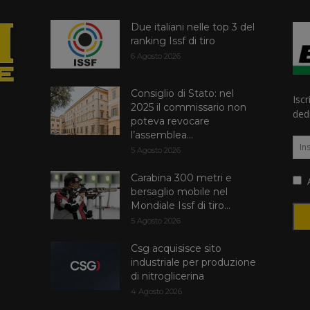
Due italiani nelle top 3 del
ranking Issf di tiro
6 Agosto 2026
Consiglio di Stato: nel
Iscr
2025 il commissario non
dedi
poteva revocare
l’assemblea...
5 Agosto 2026
Carabina 300 metri e
A
bersaglio mobile nel
Mondiale Issf di tiro...
5 Agosto 2026
Csg acquisisce sito
industriale per produzione
di nitroglicerina
4 Agosto 2026