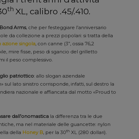
th
30
XL, calibro .45/.410.
la Bond Arms
, che per festeggiare l’anniversario
le da collezione a prezzi popolari: si tratta della
n azione singola
, con canne (3”, ossia 76,2
ile, mire fisse, peso di sgancio del grilletto
i il peso complessivo.
oglio patriottico
: allo slogan aziendale
ul lato sinistro corrisponde, infatti, sul destro la
diera nazionale e affiancata dal motto «Proud to
sare dall’onomastica
la differenza tra le due
entiche, ma nel materiale delle guancette: nylon
th
uella della
Honey B
, per la 30
XL (280 dollari).