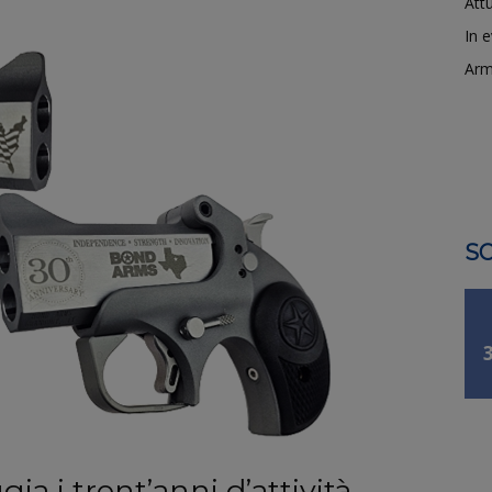
Attu
In 
Arm
SO
a i trent’anni d’attività