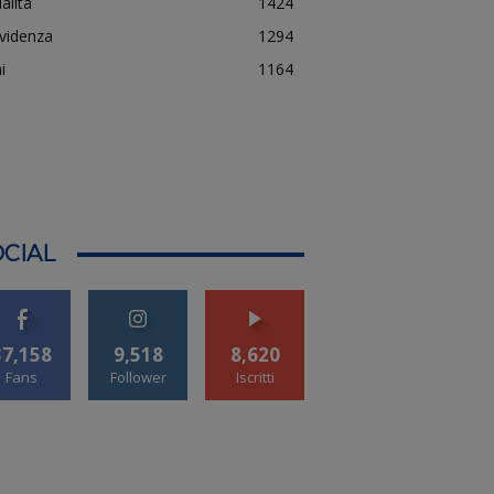
alità
1424
evidenza
1294
i
1164
CIAL
37,158
9,518
8,620
Fans
Follower
Iscritti