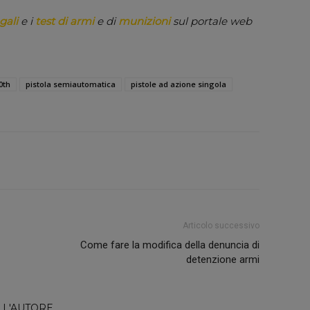
gali
e i
test di armi
e di
munizioni
sul portale web
0th
pistola semiautomatica
pistole ad azione singola
Articolo successivo
Come fare la modifica della denuncia di
detenzione armi
LL'AUTORE