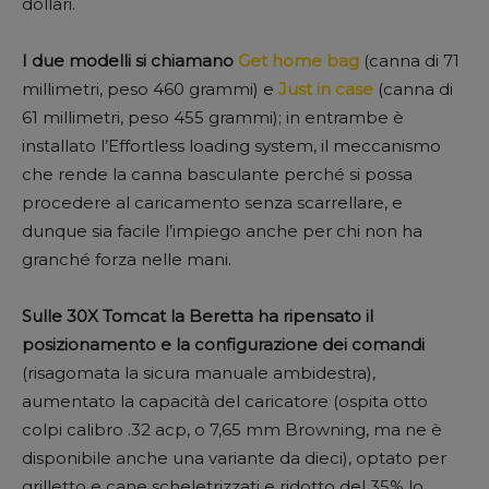
dollari.
I due modelli si chiamano
Get home bag
(canna di 71
millimetri, peso 460 grammi) e
Just in case
(canna di
61 millimetri, peso 455 grammi); in entrambe è
installato l’Effortless loading system, il meccanismo
che rende la canna basculante perché si possa
procedere al caricamento senza scarrellare, e
dunque sia facile l’impiego anche per chi non ha
granché forza nelle mani.
Sulle 30X Tomcat la Beretta ha ripensato il
posizionamento e la configurazione dei comandi
(risagomata la sicura manuale ambidestra),
aumentato la capacità del caricatore (ospita otto
colpi calibro .32 acp, o 7,65 mm Browning, ma ne è
disponibile anche una variante da dieci), optato per
grilletto e cane scheletrizzati e ridotto del 35% lo