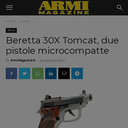
Home
News
News
Beretta 30X Tomcat, due
pistole microcompatte
Di
ArmiMagazine.it
-
25 Gennaio 2024