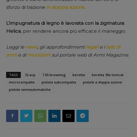
sforzo di trazione
in doppia azione
.
L’impugnatura di legno è lavorata con la zigrinatura
Helica
, per rendere ancora più efficace il maneggio.
Leggi le
news
, gli approfondimenti
legali
e i
test di
armi
e di
munizioni
sul portale web di Armi Magazine.
TAGS
32 acp
7.65 browning
beretta
beretta 30x tomcat
microcompatte
pistola subcompatta
pistole a doppia azione
pistole semiautomatiche