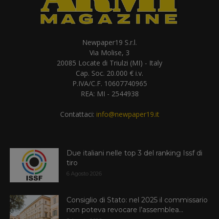
Newpaper19 S.r.l.
Via Molise, 3
20085 Locate di Triulzi (MI) - Italy
Cap. Soc. 20.000 € i.v.
P.IVA/C.F. 10607740965
REA: MI - 2544938
Contattaci:
info@newpaper19.it
Due italiani nelle top 3 del ranking Issf di
tiro
6 Agosto 2026
Consiglio di Stato: nel 2025 il commissario
non poteva revocare l’assemblea...