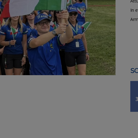
Attu
In 
Arm
SO