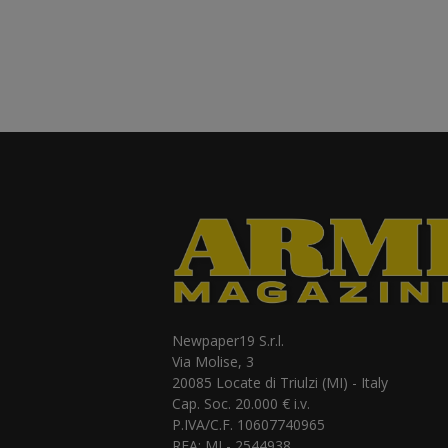
Newpaper19 S.r.l.
Via Molise, 3
20085 Locate di Triulzi (MI) - Italy
Cap. Soc. 20.000 € i.v.
P.IVA/C.F. 10607740965
REA: MI - 2544938