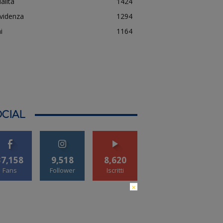
alità
1424
evidenza
1294
i
1164
CIAL
37,158
9,518
8,620
Fans
Follower
Iscritti
×