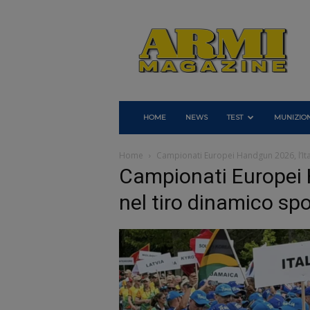
Armi
Magazine
HOME
NEWS
TEST
MUNIZION
Home
Campionati Europei Handgun 2026, l’Ital
Campionati Europei H
nel tiro dinamico spo