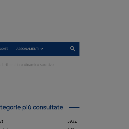
USATE
ABBONAMENTI
 brilla nel tiro dinamico sportivo
tegorie più consultate
ws
5932