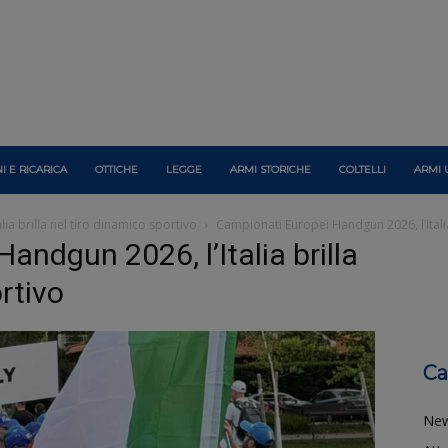
I E RICARICA
OTTICHE
LEGGE
ARMI STORICHE
COLTELLI
ARMI 
ia brilla nel tiro dinamico sportivo
Campionati Europei Handgun 2026, l’Italia
andgun 2026, l’Italia brilla
rtivo
Ca
Ne