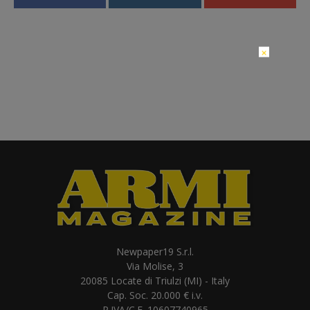
×
Newpaper19 S.r.l.
Via Molise, 3
20085 Locate di Triulzi (MI) - Italy
Cap. Soc. 20.000 € i.v.
P.IVA/C.F. 10607740965