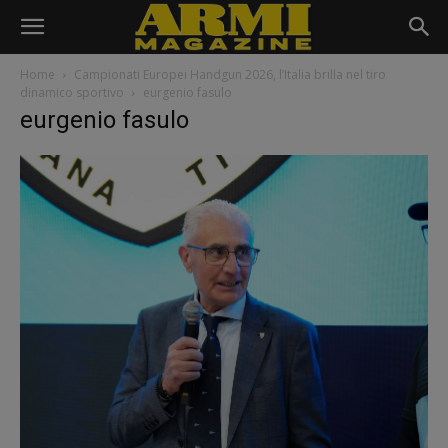
Home
Campionati Europei Handgun 2026, l’Italia brilla nel tiro
dinamico sportivo
eurgenio fasulo
eurgenio fasulo