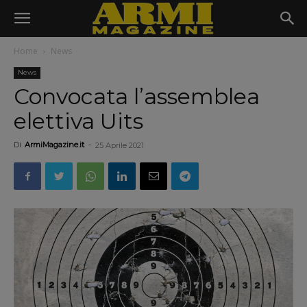
Home
News
News
Convocata l’assemblea
elettiva Uits
Di
ArmiMagazine.it
-
25 Aprile 2021