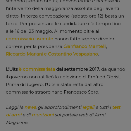
seconda (sabato ore 10) convocazione è necessario
l’intervento della maggioranza assoluta degli aventi
diritto. In terza convocazione (sabato ore 12) basta un
terzo. Per presentare le candidature c’è tempo fino
alle 16 del 23 maggio. Al momento oltre al
commissario uscente
hanno fatto sapere di voler
correre per la presidenza
Gianfranco Mantelli
,
Riccardo Mariani e Costantino Vespasiano
.
L’Uits
è commissariata
dal settembre 2017
, da quando
il governo non ratificò la rielezione di Ernfried Obrist.
Prima di Rugiero, l’Uits è stata retta dall’altro
commissario straordinario Francesco Soro.
Leggi le
news
, gli approfondimenti
legali
e tutti i
test
di armi
e di
munizioni
sul portale web di Armi
Magazine.