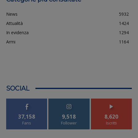
News
5932
Attualità
1424
In evidenza
1294
Armi
1164
SOCIAL
37,158
9,518
8,620
Fans
Follower
Iscritti