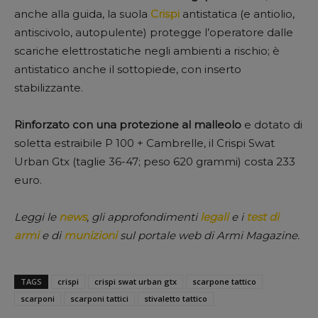
anche alla guida, la suola
Crispi
antistatica (e antiolio,
antiscivolo, autopulente) protegge l’operatore dalle
scariche elettrostatiche negli ambienti a rischio; è
antistatico anche il sottopiede, con inserto
stabilizzante.
Rinforzato con una protezione al malleolo
e dotato di
soletta estraibile P 100 + Cambrelle, il Crispi Swat
Urban Gtx (taglie 36-47; peso 620 grammi) costa 233
euro.
Leggi le
news
, gli approfondimenti
legali
e i
test di
armi
e di
munizioni
sul portale web di Armi Magazine.
TAGS
crispi
crispi swat urban gtx
scarpone tattico
scarponi
scarponi tattici
stivaletto tattico