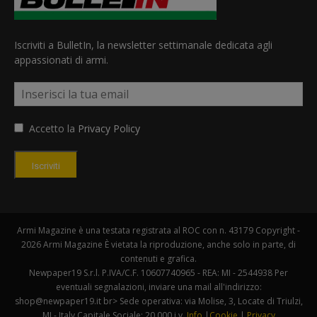
Iscriviti a BulletIn, la newsletter settimanale dedicata agli
appassionati di armi.
Accetto la
Privacy Policy
Iscriviti
Armi Magazine è una testata registrata al ROC con n. 43179 Copyright -
2026 Armi Magazine È vietata la riproduzione, anche solo in parte, di
contenuti e grafica.
Newpaper19 S.r.l. P.IVA/C.F. 10607740965 - REA: MI - 2544938 Per
eventuali segnalazioni, inviare una mail all'indirizzo:
shop@newpaper19.it br> Sede operativa: via Molise, 3, Locate di Triulzi,
MI - Italy Capitale Sociale: 20.000 i.v.
Info
|
Cookie
|
Privacy