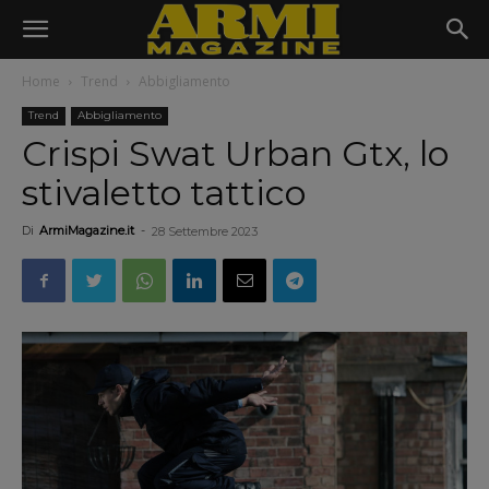
Home
Trend
Abbigliamento
Trend
Abbigliamento
Crispi Swat Urban Gtx, lo
stivaletto tattico
Di
ArmiMagazine.it
-
28 Settembre 2023