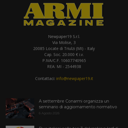
Newpaper19 S.r.l.
Via Molise, 3
20085 Locate di Triulzi (MI) - Italy
Cap. Soc. 20.000 € i.v.
P.IVA/C.F. 10607740965
REA: MI - 2544938
Contattaci:
info@newpaper19.it
A settembre Conarmi organizza un
seminario di aggiornamento normativo
6 Agosto 2026