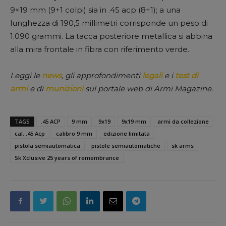
9×19 mm (9+1 colpi) sia in .45 acp (8+1); a una
lunghezza di 190,5 millimetri corrisponde un peso di
1.090 grammi. La tacca posteriore metallica si abbina
alla mira frontale in fibra con riferimento verde.
Leggi le
news
, gli approfondimenti
legali
e i
test di
armi
e di
munizioni
sul portale web di Armi Magazine.
TAGS
.45 ACP
9 mm
9x19
9x19 mm
armi da collezione
cal. .45 Acp
calibro 9 mm
edizione limitata
pistola semiautomatica
pistole semiautomatiche
sk arms
Sk Xclusive 25 years of remembrance