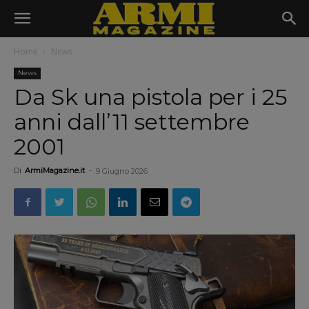
Home
News
News
Da Sk una pistola per i 25
anni dall’11 settembre
2001
Di
ArmiMagazine.it
-
9 Giugno 2026