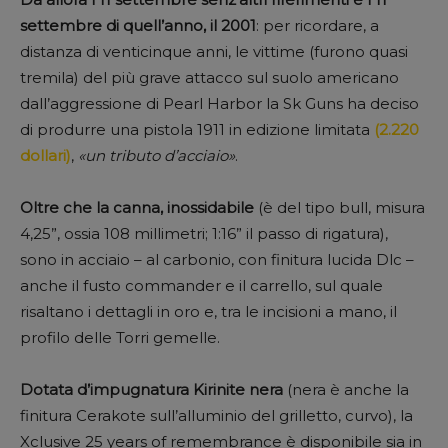
settembre di quell’anno, il 2001
: per ricordare, a
distanza di venticinque anni, le vittime (furono quasi
tremila) del più grave attacco sul suolo americano
dall’aggressione di Pearl Harbor la Sk Guns ha deciso
di produrre una pistola 1911 in edizione limitata
(2.220
dollari)
,
«un tributo d’acciaio»
.
Oltre che la canna, inossidabile
(è del tipo bull, misura
4,25”, ossia 108 millimetri; 1:16” il passo di rigatura),
sono in acciaio – al carbonio, con finitura lucida Dlc –
anche il fusto commander e il carrello, sul quale
risaltano i dettagli in oro e, tra le incisioni a mano, il
profilo delle Torri gemelle.
Dotata d’impugnatura Kirinite nera
(nera è anche la
finitura Cerakote sull’alluminio del grilletto, curvo), la
Xclusive 25 years of remembrance è disponibile sia in