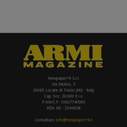
Newpaper19 S.r.l.
Via Molise, 3
20085 Locate di Triulzi (MI) - Italy
Cap. Soc. 20.000 € i.v.
P.IVA/C.F. 10607740965
REA: MI - 2544938
Contattaci:
info@newpaper19.it