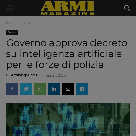
Home
News
News
Governo approva decreto
su intelligenza artificiale
per le forze di polizia
Di
ArmiMagazine.it
-
11 Giugno 2026