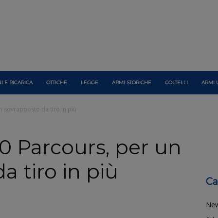
I E RICARICA
OTTICHE
LEGGE
ARMI STORICHE
COLTELLI
ARMI 
n sovrapposto da tiro in più
0 Parcours, per un
a tiro in più
Ca
Ne