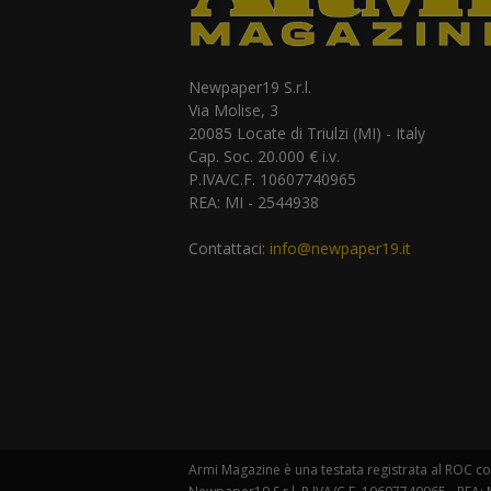
Newpaper19 S.r.l.
Via Molise, 3
20085 Locate di Triulzi (MI) - Italy
Cap. Soc. 20.000 € i.v.
P.IVA/C.F. 10607740965
REA: MI - 2544938
Contattaci:
info@newpaper19.it
Armi Magazine è una testata registrata al ROC con