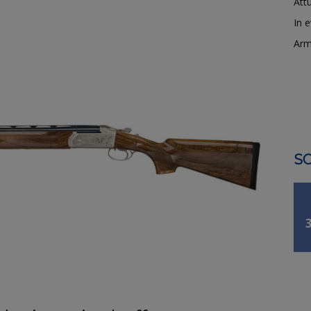
Attu
In 
Arm
SO