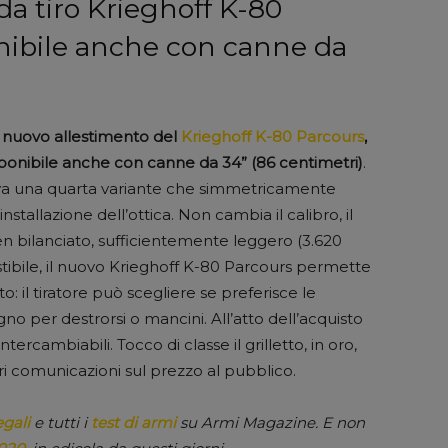
 da tiro Krieghoff K-80
onibile anche con canne da
un nuovo allestimento del
Krieghoff K-80 Parcours
,
sponibile anche con canne da 34” (86 centimetri)
.
riva una quarta variante che simmetricamente
nstallazione dell’ottica. Non cambia il calibro, il
en bilanciato, sufficientemente leggero (3.620
tibile, il nuovo Krieghoff K-80 Parcours permette
o: il tiratore può scegliere se preferisce le
egno per destrorsi o mancini. All’atto dell’acquisto
intercambiabili. Tocco di classe il grilletto, in oro,
ori comunicazioni sul prezzo al pubblico.
egali
e tutti i
test di armi
su Armi Magazine. E non