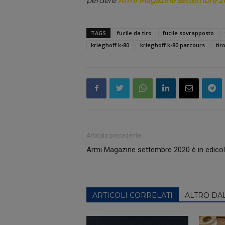
perdere
Armi Magazine settembre 2
TAGS
fucile da tiro
fucile sovrapposto
krieghoff k-80
krieghoff k-80 parcours
tir
Articolo precedente
Armi Magazine settembre 2020 è in edicol
ARTICOLI CORRELATI
ALTRO DA