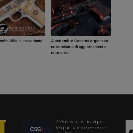
cho Villa in una variante
A settembre Conarmi organizza
un seminario di aggiornamento
normativo
3,25 miliardi di ricavi per
Csg nel primo semestre