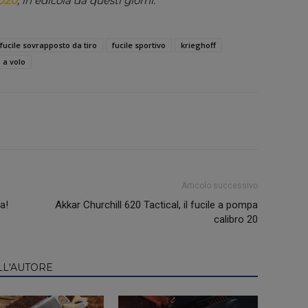
020
, in edicola da questi giorni.
fucile sovrapposto da tiro
fucile sportivo
krieghoff
o a volo
Articolo successivo
a!
Akkar Churchill 620 Tactical, il fucile a pompa
calibro 20
LL'AUTORE