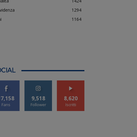
alità
1424
evidenza
1294
i
1164
CIAL
37,158
9,518
8,620
Fans
Follower
Iscritti