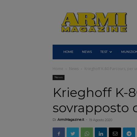
Armi
Magazine
HOME
NEWS
TEST
MUNIZION
Home
News
Krieghoff K-80 Parcours, per u
News
Krieghoff K-8
sovrapposto d
Di
ArmiMagazine.it
-
19 Agosto 2020