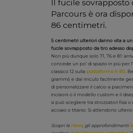
Il fucile sovrapposto
Parcours è ora disp
86 centimetri.
5 centimetri ulteriori danno vita a 
fucile sovrapposto da tiro adesso di
Non più dunque solo 71, 76 e 81: ar
concede un po’ di spazio in più per l’i
classico 12 sulla
piattaforma K-80
. B
grammi) e dal rinculo facilmente ges
di personalizzare il calcio a piaciment
incisioni o il modello custom e il dis
si può scegliere tra strozzatori fissi o 
acciaio o titanio. Si attendono ulteri
Scopri le
news
, gli approfondimenti
l