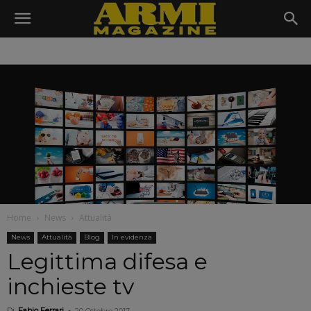
Home
News
Attualità
News
Attualità
Blog
In evidenza
Legittima difesa e
inchieste tv
Di
Fabio Ferrari
-