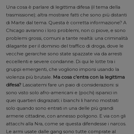
Una cosa è parlare di legittima difesa (il tema della
trasmissione); altra mostrare fatti che sono più distanti
di Marte dal tema. Questa è corretta informazione? A
Chicago avranno i loro problemi, non ci piove, e sono
problemi grossi, comuni a tante realtà: una criminalità
dilagante per il dominio del traffico di droga, dove le
vecchie gerarchie sono state spazzate via da arresti
eccellenti e severe condanne. Di qui le lotte tra i
gruppi emergenti, che vogliono imporsi usando la
violenza più brutale.
Ma cosa c’entra con la legittima
difesa?
Lasciatemi fare un paio di considerazioni: si
sono visto solo afro-americani e (pochi) ispanici in
quei quartieri disgraziati; i bianchi li hanno mostrati
solo quando sono entrati in una delle più grandi
armerie cittadine, con annesso poligono. E via con gli
attacchi alla Nra, come se questa difendesse i narcos.
Le armi usate dalle gang sono tutte comprate al