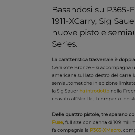
Basandosi su P365-F
1911-XCarry, Sig Sau
nuove pistole semi
Series.
La caratteristica trasversale è doppia
Cerakote Bronze – si accompagna un 
americana sul lato destro del carrell
semiautomatiche in edizione limitata 
la Sig Sauer
ha introdotto
nella Free
ricavato all’Nra-Ila, il comparto legisl
Delle quattro pistole, tre sparano c
Fuse
, full size con canna di 109 mill
fa compagnia la
P365-XMacro
, comp