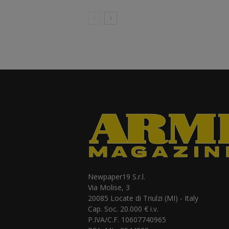
Newpaper19 S.r.l.
Via Molise, 3
20085 Locate di Triulzi (MI) - Italy
Cap. Soc. 20.000 € i.v.
P.IVA/C.F. 10607740965