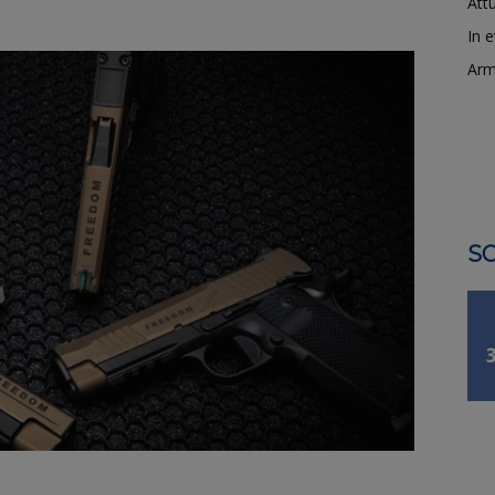
Attu
In 
Arm
SO