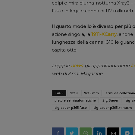
colpi e mira diurna-notturna Xray3 – s
fusto in lega e canna di 112 millimetri
Il quarto modello è diverso per più 
azione singola, la
1911-XCarry
, anche 
lunghezza della canna; G10 le guancet
ospita otto.
Leggi le
news
, gli approfondimenti
le
web di Armi Magazine.
TAGS
9x19
9x19 mm
armi da collezion
pistole semiautomatiche
Sig Sauer
sig s
sig sauer p365 fuse
sig sauer p365 x-macro