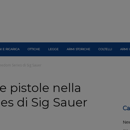
I E RICARICA
OTTICHE
LEGGE
ARMI STORICHE
COLTELLI
ARMI 
eedom Series di Sig Sauer
 pistole nella
es di Sig Sauer
Ca
Ne