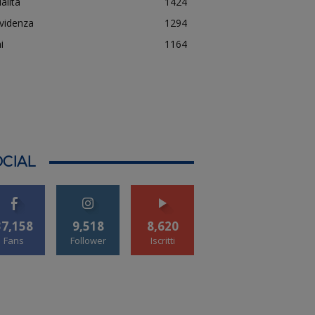
alità
1424
evidenza
1294
i
1164
CIAL
37,158
9,518
8,620
Fans
Follower
Iscritti