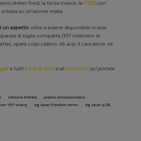
ono striker fired; la terza invece, la
P226
con
, si basa su un’azione mista.
di un aspetto
: oltre a essere disponibile in sola
questa di taglia compatta (107 millimetri la
te), spara colpi calibro .45 acp; il caricatore ne
gali
e tutti i
test di armi
e di
munizioni
sul portale
e
edizione limitata
pistola semiautomatica
auer 1911-xcarry
sig sauer freedom series
sig sauer p226