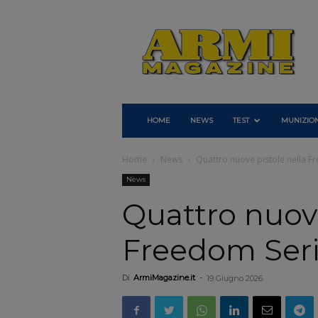
Armi
Magazine
HOME
NEWS
TEST
MUNIZION
Home
News
Quattro nuove pistole nella Fr
News
Quattro nuove
Freedom Seri
Di
ArmiMagazine.it
-
19 Giugno 2026