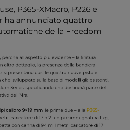
use, P365-XMacro, P226 e
er ha annunciato quattro
automatiche della Freedom
, perché all’aspetto più evidente – la finitura
altro dettaglio, la presenza della bandiera
o: si presentano così le quattro nuove pistole
che, sviluppate sulla base di modelli già esistenti,
dom Series, specificando che destinerà parte del
ativo dell’Nra.
olpi calibro 9×19 mm
: le prime due – alla
P365-
imetri, caricatore di 17 o 21 colpi e impugnatura Lxg,
atta con canna di 94 millimetri, caricatore di 17