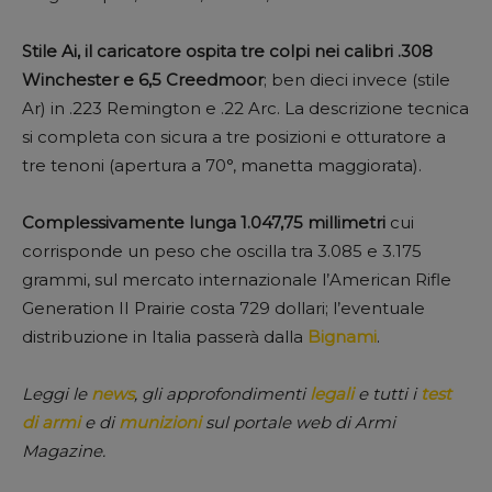
Stile Ai, il caricatore ospita tre colpi nei calibri .308
Winchester e 6,5 Creedmoor
; ben dieci invece (stile
Ar) in .223 Remington e .22 Arc. La descrizione tecnica
si completa con sicura a tre posizioni e otturatore a
tre tenoni (apertura a 70°, manetta maggiorata).
Complessivamente lunga 1.047,75 millimetri
cui
corrisponde un peso che oscilla tra 3.085 e 3.175
grammi, sul mercato internazionale l’American Rifle
Generation II Prairie costa 729 dollari; l’eventuale
distribuzione in Italia passerà dalla
Bignami
.
Leggi le
news
, gli approfondimenti
legali
e tutti i
test
di armi
e di
munizioni
sul portale web di Armi
Magazine.