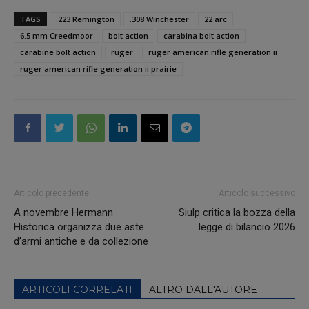
TAGS
.223 Remington
.308 Winchester
22 arc
6.5 mm Creedmoor
bolt action
carabina bolt action
carabine bolt action
ruger
ruger american rifle generation ii
ruger american rifle generation ii prairie
Articolo precedente
Articolo successivo
A novembre Hermann
Siulp critica la bozza della
Historica organizza due aste
legge di bilancio 2026
d’armi antiche e da collezione
ARTICOLI CORRELATI
ALTRO DALL'AUTORE