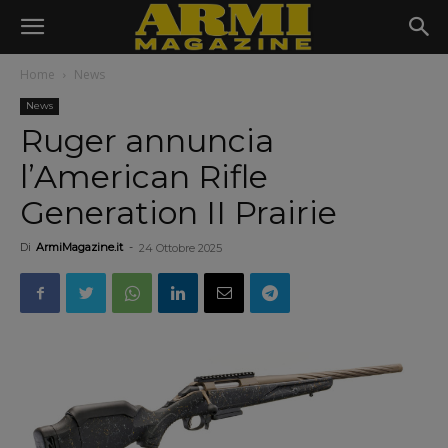
Home
News
News
Ruger annuncia
l’American Rifle
Generation II Prairie
Di
ArmiMagazine.it
-
24 Ottobre 2025