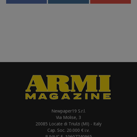
Newpaper19 S.r.l.
Via Molise, 3
20085 Locate di Triulzi (MI) - Italy
Cap. Soc. 20.000 € i.v.
P.IVA/C.F. 10607740965