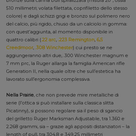
bronze sulla canna bull spiralizzata (misura 20”, ossia
510 millimetri; volata filettata, coprifiletto dello stesso
colore) e dagli schizzi grigi e bronzo sul polimero nero
del calcio, più rigido, chiuso da un calciolo in gomma:
con quest’aggiunta, al momento disponibile in
quattro calibri (
.22 arc
,
.223 Remington
,
6,5
Creedmoor
,
.308 Winchester
) cui presto se ne
aggiungeranno altri due, .300 Winchester magnum e
7 mm prc, la Ruger allarga la famiglia American rifle
Generation II, nella quale oltre che sull’estetica ha
lavorato sull’ergonomia complessiva.
Nella Prairie
, che non prevede mire metalliche di
serie (l’ottica si può installare sulla classica slitta
Picatinny), si possono regolare sia il peso di sgancio
del grilletto Ruger Marksman Adjustable, tra 1.360 e
2.268 grammi, sia – grazie agli appositi distanziatori – la
length of pull, tra 304,8 e 349,25 millimetri