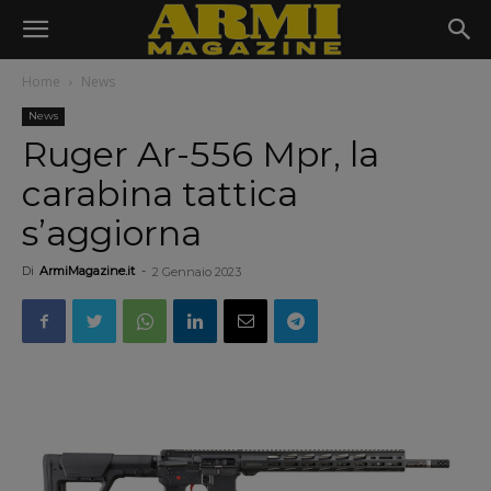
Home
News
News
Ruger Ar-556 Mpr, la
carabina tattica
s’aggiorna
Di
ArmiMagazine.it
-
2 Gennaio 2023