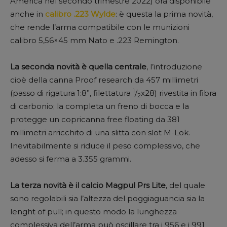
America nel secondo trimestre 2022) ora disponibile
anche in
calibro .223 Wylde
: è questa la prima novità,
che rende l’arma compatibile con le munizioni
calibro 5,56×45 mm Nato e .223 Remington.
La seconda novità è quella centrale
, l’introduzione
cioè della canna Proof research da 457 millimetri
1
(passo di rigatura 1:8”, filettatura
/
x28) rivestita in fibra
2
di carbonio; la completa un freno di bocca e la
protegge un copricanna free floating da 381
millimetri arricchito di una slitta con slot M-Lok.
Inevitabilmente si riduce il peso complessivo, che
adesso si ferma a 3.355 grammi.
La terza novità è il calcio Magpul Prs Lite
, del quale
sono regolabili sia l’altezza del poggiaguancia sia la
lenght of pull; in questo modo la lunghezza
complessiva dell’arma può oscillare tra i 956 e i 991