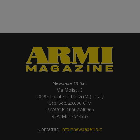
Newpaper19 S.r.l.
Via Molise, 3
20085 Locate di Triulzi (MI) - Italy
Cap. Soc. 20.000 € i.v.
P.IVA/C.F. 10607740965
REA: MI - 2544938
Contattaci:
info@newpaper19.it