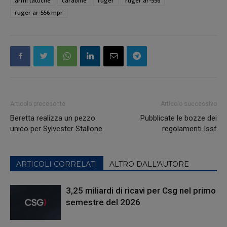
armi tattiche
carabine
ruger
ruger ar-556
ruger ar-556 mpr
Articolo precedente
Articolo successivo
Beretta realizza un pezzo
Pubblicate le bozze dei
unico per Sylvester Stallone
regolamenti Issf
ARTICOLI CORRELATI
ALTRO DALL'AUTORE
3,25 miliardi di ricavi per Csg nel primo
semestre del 2026