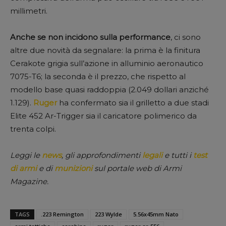
millimetri.
Anche se non incidono sulla performance
, ci sono
altre due novità da segnalare: la prima è la finitura
Cerakote grigia sull’azione in alluminio aeronautico
7075-T6; la seconda è il prezzo, che rispetto al
modello base quasi raddoppia (2.049 dollari anziché
1.129).
Ruger
ha confermato sia il grilletto a due stadi
Elite 452 Ar-Trigger sia il caricatore polimerico da
trenta colpi.
Leggi le
news
, gli approfondimenti
legali
e tutti i
test
di armi
e di
munizioni
sul portale web di Armi
Magazine.
TAGS
.223 Remington
223 Wylde
5.56x45mm Nato