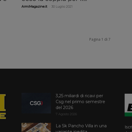
-
ArmiMagazine.it
30 Luglio 2021
Pagina 1 di 7
3,25 miliardi di ricavi per
Csg nel primo semestre
del 2026
7 Agosto 2026
La Sk Pancho Villa in una
Iscr
variante inedita