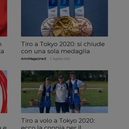
n
Tiro a Tokyo 2020: si chiude
ta
con una sola medaglia
-
ArmiMagazine.it
2 Agosto 2021
Tiro a volo a Tokyo 2020:
a e
ecco la coppia per il...