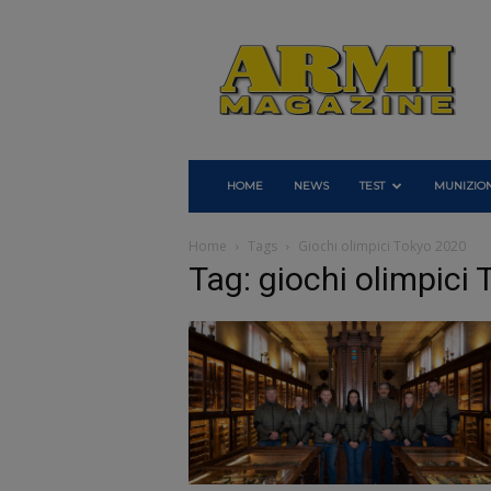
Armi
Magazine
HOME
NEWS
TEST
MUNIZION
Home
Tags
Giochi olimpici Tokyo 2020
Tag: giochi olimpici