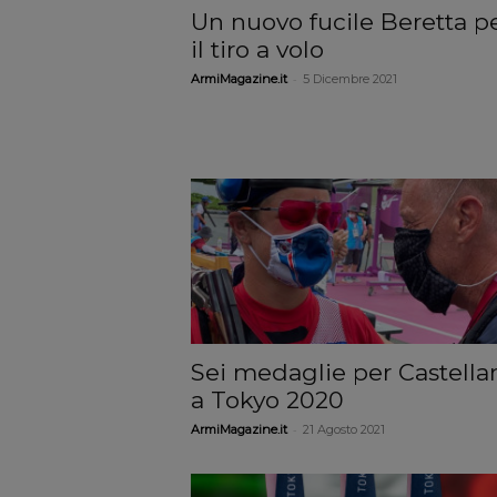
Un nuovo fucile Beretta p
il tiro a volo
-
ArmiMagazine.it
5 Dicembre 2021
Sei medaglie per Castella
a Tokyo 2020
-
ArmiMagazine.it
21 Agosto 2021