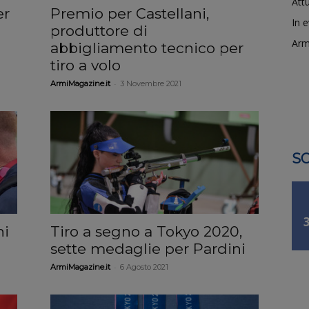
Attu
er
Premio per Castellani,
In 
produttore di
Arm
abbigliamento tecnico per
tiro a volo
-
ArmiMagazine.it
3 Novembre 2021
SO
ni
Tiro a segno a Tokyo 2020,
sette medaglie per Pardini
-
ArmiMagazine.it
6 Agosto 2021