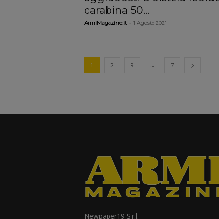
carabina 50...
-
ArmiMagazine.it
1 Agosto 2021
...
1
2
3
7
Newpaper19 S.r.l.