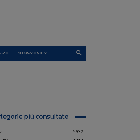
USATE
ABBONAMENTI
tegorie più consultate
ws
5932