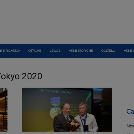
I E RICARICA
OTTICHE
LEGGE
ARMI STORICHE
COLTELLI
ARMI 
 Tokyo 2020
Ca
Ne