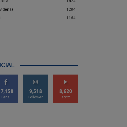
alità
1424
evidenza
1294
i
1164
CIAL
37,158
9,518
8,620
Fans
Follower
Iscritti