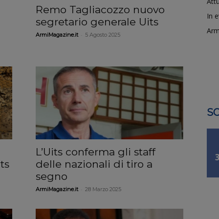
Attu
Remo Tagliacozzo nuovo
In 
segretario generale Uits
Arm
-
ArmiMagazine.it
5 Agosto 2025
SO
L’Uits conferma gli staff
ts
delle nazionali di tiro a
segno
-
ArmiMagazine.it
28 Marzo 2025