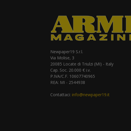
Newpaper19 S.r.l.
Via Molise, 3
20085 Locate di Triulzi (MI) - Italy
Cap. Soc. 20.000 € i.v.
P.IVA/C.F. 10607740965
REA: MI - 2544938
Contattaci:
info@newpaper19.it