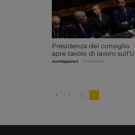
Presidenza del consiglio
apre tavolo di lavoro sull’U
-
ArmiMagazine.it
10 Marzo 2025
1
2
3