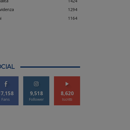
alità
1424
evidenza
1294
i
1164
CIAL
37,158
9,518
8,620
Fans
Follower
Iscritti