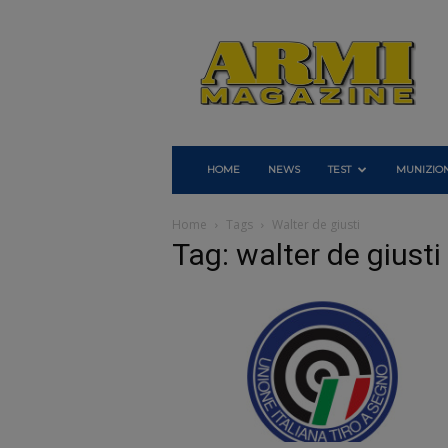
Armi
Magazine
HOME
NEWS
TEST
MUNIZION
Home
Tags
Walter de giusti
Tag: walter de giusti