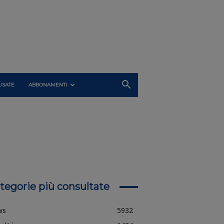
USATE
ABBONAMENTI
tegorie più consultate
ws
5932