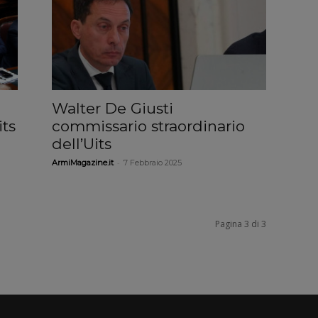
Walter De Giusti
its
commissario straordinario
dell’Uits
-
ArmiMagazine.it
7 Febbraio 2025
Pagina 3 di 3