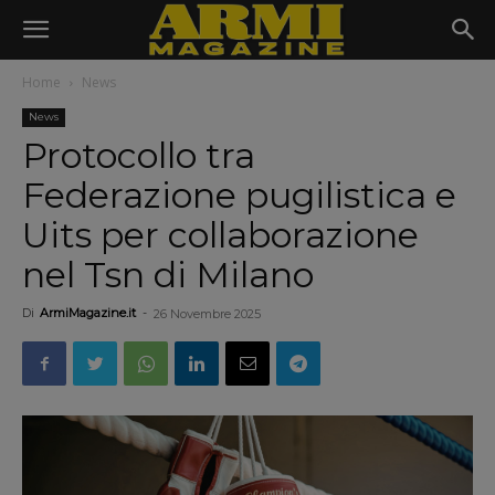
Home
News
News
Protocollo tra
Federazione pugilistica e
Uits per collaborazione
nel Tsn di Milano
Di
ArmiMagazine.it
-
26 Novembre 2025