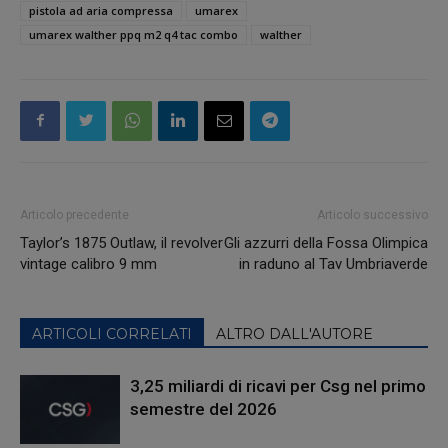
pistola ad aria compressa
umarex
umarex walther ppq m2 q4 tac combo
walther
Articolo precedente
Articolo successivo
Taylor’s 1875 Outlaw, il revolver
Gli azzurri della Fossa Olimpica
vintage calibro 9 mm
in raduno al Tav Umbriaverde
ARTICOLI CORRELATI
ALTRO DALL'AUTORE
3,25 miliardi di ricavi per Csg nel primo
semestre del 2026