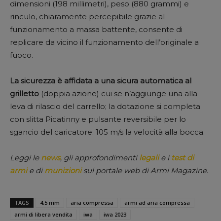
dimensioni (198 millimetri), peso (880 grammi) e
rinculo, chiaramente percepibile grazie al
funzionamento a massa battente, consente di
replicare da vicino il funzionamento dell’originale a
fuoco.
La sicurezza è affidata a una sicura automatica al
grilletto
(doppia azione) cui se n’aggiunge una alla
leva di rilascio del carrello; la dotazione si completa
con slitta Picatinny e pulsante reversibile per lo
sgancio del caricatore. 105 m/s la velocità alla bocca.
Leggi le
news
, gli approfondimenti
legali
e i
test di
armi
e di
munizioni
sul portale web di Armi Magazine.
TAGS
4.5 mm
aria compressa
armi ad aria compressa
armi di libera vendita
iwa
iwa 2023