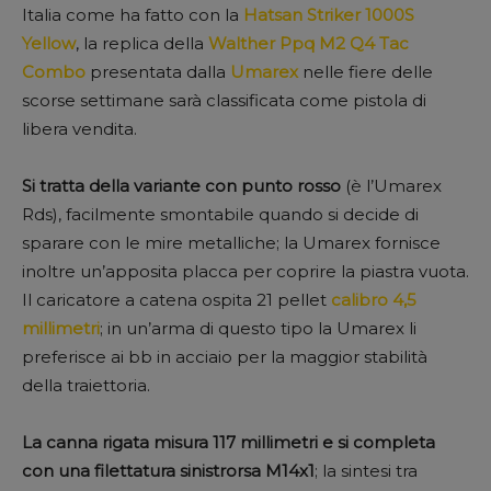
Italia come ha fatto con la
Hatsan Striker 1000S
Yellow
, la replica della
Walther Ppq M2 Q4 Tac
Combo
presentata dalla
Umarex
nelle fiere delle
scorse settimane sarà classificata come pistola di
libera vendita.
Si tratta della variante con punto rosso
(è l’Umarex
Rds), facilmente smontabile quando si decide di
sparare con le mire metalliche; la Umarex fornisce
inoltre un’apposita placca per coprire la piastra vuota.
Il caricatore a catena ospita 21 pellet
calibro 4,5
millimetri
; in un’arma di questo tipo la Umarex li
preferisce ai bb in acciaio per la maggior stabilità
della traiettoria.
La canna rigata misura 117 millimetri e si completa
con una filettatura sinistrorsa M14x1
; la sintesi tra