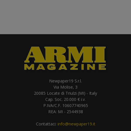
Newpaper19 S.r.l.
Via Molise, 3
20085 Locate di Triulzi (MI) - Italy
Cap. Soc. 20.000 € i.v.
P.IVA/C.F. 10607740965
REA: MI - 2544938
Contattaci:
info@newpaper19.it