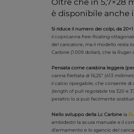
Oltre che in 5,7×28 
è disponibile anche i
Si riduce il numero dei colpi, da 20+1
il copricanna free-floating ottagonale
del caricatore, ma il modello resta lo
Carbine (1.009 dollari), che la Ruge
Pensata come carabina leggera (pe
canna filettata di 16,25” (413 millimetr
il calcio ripiegabile, che consente di
(length of pull regolabile tra 320 e
peraltro lo si può facilmente sostituir
Nello sviluppo della Lc Carbine
la
Ru
ambidestri la sicura manuale e il com
d’armamento e lo sgancio del carica