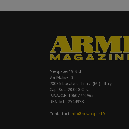
Newpaper19 S.r.l.
Via Molise, 3
20085 Locate di Triulzi (MI) - Italy
Cap. Soc. 20.000 € i.v.
P.IVA/C.F. 10607740965
REA: MI - 2544938
Contattaci:
info@newpaper19.it