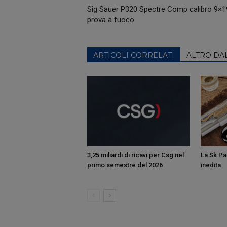
Sig Sauer P320 Spectre Comp calibro 9×19
prova a fuoco
ARTICOLI CORRELATI
ALTRO DA
3,25 miliardi di ricavi per Csg nel
La Sk Pan
primo semestre del 2026
inedita