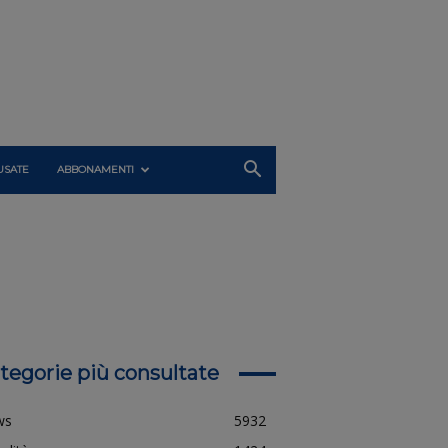
USATE
ABBONAMENTI
tegorie più consultate
ws
5932