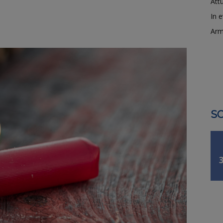
Attu
In 
Arm
SO