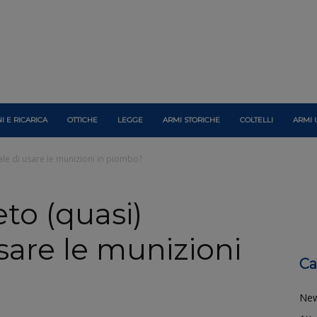
I E RICARICA
OTTICHE
LEGGE
ARMI STORICHE
COLTELLI
ARMI 
ale di usare le munizioni in piombo?
eto (quasi)
sare le munizioni
Ca
Ne