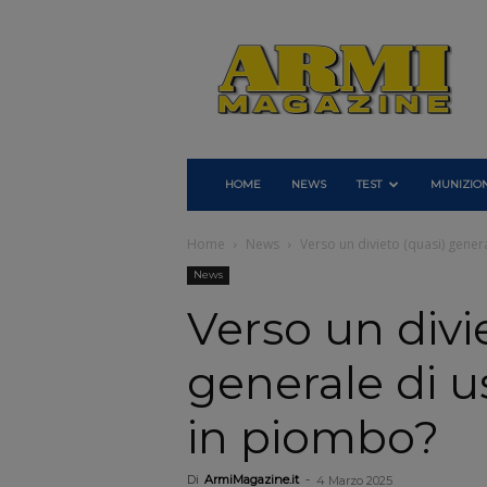
Armi
Magazine
HOME
NEWS
TEST
MUNIZION
Home
News
Verso un divieto (quasi) gener
News
Verso un divi
generale di u
in piombo?
Di
ArmiMagazine.it
-
4 Marzo 2025