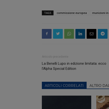
TAGS
commissione europea
munizioni i
Articolo precedente
La Benelli Lupo in edizione limitata: ecco
l’Alpha Special Edition
ARTICOLI CORRELATI
ALTRO DA