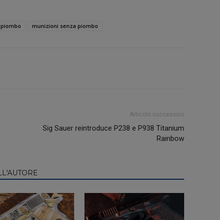
n piombo
munizioni senza piombo
Articolo successivo
Sig Sauer reintroduce P238 e P938 Titanium
Rainbow
LL'AUTORE