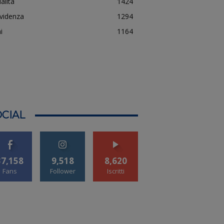
alità
1424
evidenza
1294
i
1164
CIAL
37,158
9,518
8,620
Fans
Follower
Iscritti