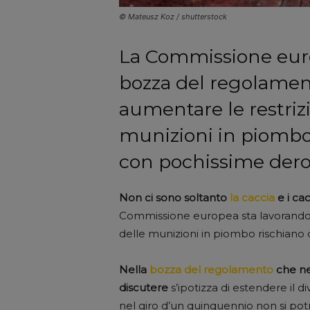
© Mateusz Koz / shutterstock
La Commissione eur
bozza del regolamen
aumentare le restrizi
munizioni in piombo,
con pochissime der
Non ci sono soltanto
la caccia
e i cac
Commissione europea sta lavorando: l
delle munizioni in piombo rischiano d
Nella
bozza del regolamento
che ne
discutere
s’ipotizza di estendere il div
nel giro d’un quinquennio non si po