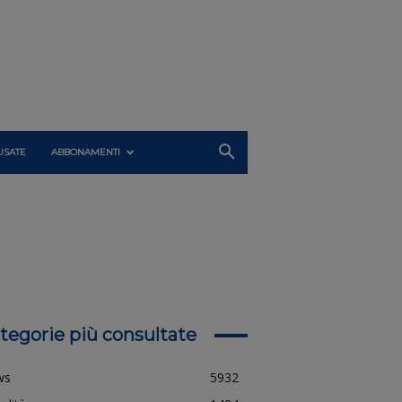
USATE
ABBONAMENTI
tegorie più consultate
ws
5932