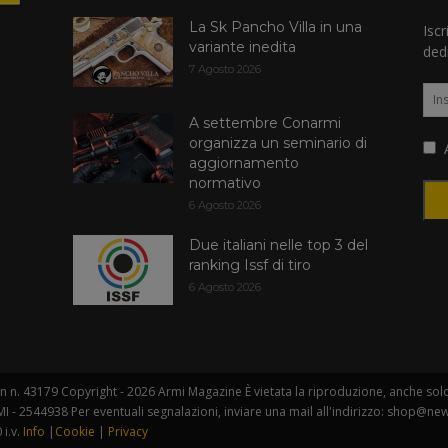
La Sk Pancho Villa in una
Iscr
variante inedita
dedi
7 Agosto 2026
A settembre Conarmi
organizza un seminario di
A
aggiornamento
normativo
6 Agosto 2026
Due italiani nelle top 3 del
ranking Issf di tiro
6 Agosto 2026
 n. 43179 Copyright - 2026 Armi Magazine È vietata la riproduzione, anche solo i
I - 2544938 Per eventuali segnalazioni, inviare una mail all'indirizzo: shop@new
 i.v.
Info
|
Cookie
|
Privacy