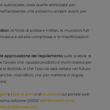
re autorizzate, ossia quelle attrezzate per
nell’ambiente, che potranno andare avanti per
ndoor
, le forze di polizia e militari, le munizioni full
ancarica e ad aria compressa, e le manifestazioni
ale approvazione del regolamento
sulle scatole di
 l’avviso che
«questo prodotto è molto tossico per
a fertilità»
, e che l’uso ne sarà vietato nel futuro
anche i rivenditori, che per mettersi in regola
esi.
gali
e i
test di armi
e di
munizioni
sul portale web
esima edizione (2025)
dell’Annuario Armi
,
ine di Editoriale C&C
.