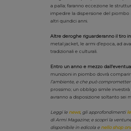
a palla; faranno eccezione le struttu
impedire la dispersione del piombo 
altri quindici anni.
Altre deroghe riguarderanno il tiro i
metal jacket, le armi d’epoca, ad av
tradizionali e culturali.
Entro un anno e mezzo dall’eventu
munizioni in piombo dovrà comparire
l’ambiente, e che può compromettere l
prossimo; un obbligo simile investirà 
avranno a disposizione soltanto sei m
Leggi le
news
, gli approfondimenti
le
di Armi Magazine; e scopri la ventun
disponibile in edicola e
nello shop onl