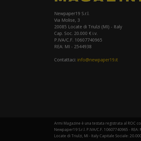
Newpaper19 S.r.l.
Via Molise, 3
20085 Locate di Triulzi (MI) - Italy
Cap. Soc. 20.000 € i.v.
P.IVA/C.F. 10607740965
REA: MI - 2544938
Contattaci:
info@newpaper19.it
Armi Magazine è una testata registrata al ROC con
Newpaper19 S.r.l. P.IVA/C.F. 10607740965 - REA: M
Locate di Triulzi, MI - Italy Capitale Sociale: 20.000