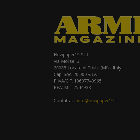
Newpaper19 S.r.l.
Via Molise, 3
20085 Locate di Triulzi (MI) - Italy
Cap. Soc. 20.000 € i.v.
P.IVA/C.F. 10607740965
REA: MI - 2544938
Contattaci:
info@newpaper19.it