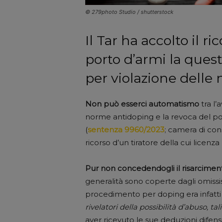
© 279photo Studio / shutterstock
Il Tar ha accolto il ri
porto d’armi la ques
per violazione delle
Non può esserci automatismo
tra l’
norme antidoping e la revoca del porto
(
sentenza 9960/2023
; camera di cons
ricorso d’un tiratore della cui licen
Pur non concedendogli il risarcimen
generalità sono coperte dagli omissis 
procedimento per doping era infatt
rivelatori della possibilità d’abuso, tali
aver ricevuto le sue deduzioni dife