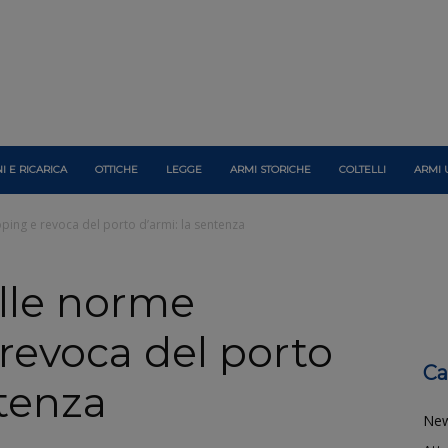
I E RICARICA
OTTICHE
LEGGE
ARMI STORICHE
COLTELLI
ARMI 
ping e revoca del porto d’armi: la sentenza
elle norme
revoca del porto
Ca
ntenza
Ne