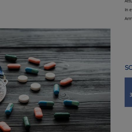
Attu
In 
Arm
SO