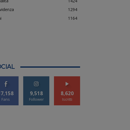
alità
1424
evidenza
1294
i
1164
CIAL
37,158
9,518
8,620
Fans
Follower
Iscritti