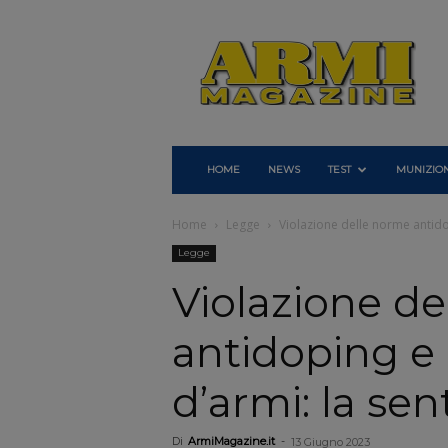
Armi
Magazine
HOME
NEWS
TEST
MUNIZION
Home
Legge
Violazione delle norme antido
Legge
Violazione d
antidoping e 
d’armi: la se
Di
ArmiMagazine.it
-
13 Giugno 2023