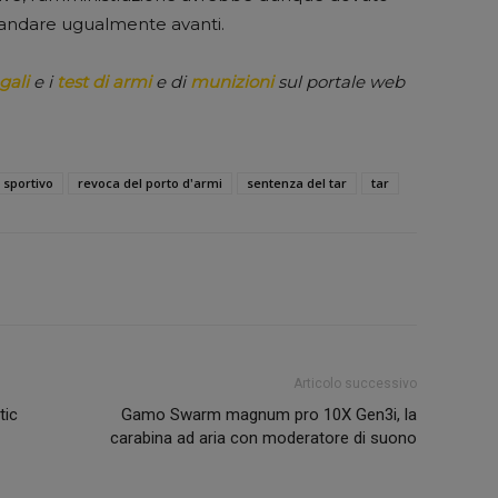
’andare ugualmente avanti.
gali
e i
test di armi
e di
munizioni
sul portale web
 sportivo
revoca del porto d'armi
sentenza del tar
tar
Articolo successivo
tic
Gamo Swarm magnum pro 10X Gen3i, la
carabina ad aria con moderatore di suono