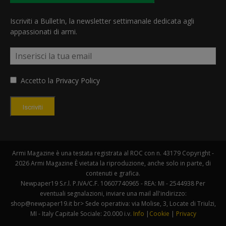
Iscriviti a BulletIn, la newsletter settimanale dedicata agli
appassionati di armi.
Accetto la
Privacy Policy
Iscriviti
Armi Magazine è una testata registrata al ROC con n. 43179 Copyright -
2026 Armi Magazine È vietata la riproduzione, anche solo in parte, di
contenuti e grafica.
Newpaper19 S.r.l. P.IVA/C.F. 10607740965 - REA: MI - 2544938 Per
eventuali segnalazioni, inviare una mail all'indirizzo:
shop@newpaper19.it br> Sede operativa: via Molise, 3, Locate di Triulzi,
MI - Italy Capitale Sociale: 20.000 i.v.
Info
|
Cookie
|
Privacy