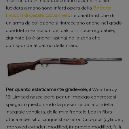
inserti in oro 24 carati, decorano l’azione in billet
lucidata a mano sono infatti opera della
Bottega
Incisioni di Cesare Giovannelli
. Le caratteristiche di
un’arma da collezione si rintracciano anche nel grado
cosiddetto Exhibition del calcio in noce regolabile,
zigrinato (lo è anche l’astina) nella zona che
corrisponde al palmo della mano.
Per quanto esteticamente gradevole
, il Weatherby
18i Limited nasce però per un impiego concreto: si
spiega in questo modo la presenza della bindella
integrale ventilata, della mira frontale Lpa in fibra
ottica e del kit di cinque strozzatori Crio-plus (cylinder,
improved cylinder, modified, improved modified, full).