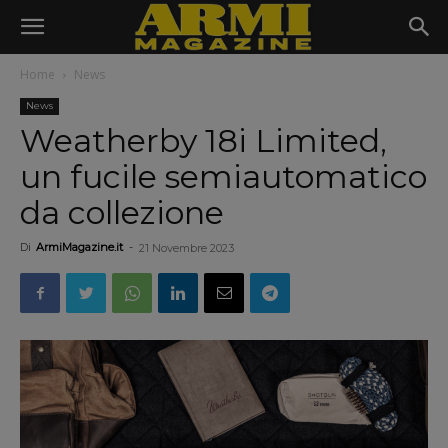
Home
News
News
Weatherby 18i Limited,
un fucile semiautomatico
da collezione
Di
ArmiMagazine.it
-
21 Novembre 2023