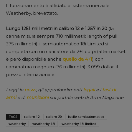
Il funzionamento è affidato al sistema inerziale
Weatherby, brevettato.
Lungo 1251 millimetri in calibro 12 e 1.257 in 20
(la
canna misura sempre 710 millimetri; length of pull
375 millimetri), il semiautomatico 18i Limited si
completa con un caricatore da 2+1 colpi (aftermarket
è però disponibile anche
quello da 4+1
) con
cameratura magnum (76 millimetri). 3.099 dollari il
prezzo internazionale.
Leggi le
news
, gli approfondimenti
legali
e i
test di
armi
e di
munizioni
sul portale web di Armi Magazine.
TAGS
calibro 12
calibro 20
fucile semiautomatico
weatherby
weatherby 18i
weatherby 18i limited