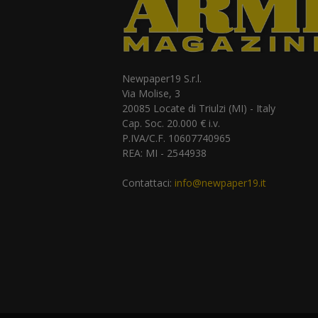
Newpaper19 S.r.l.
Via Molise, 3
20085 Locate di Triulzi (MI) - Italy
Cap. Soc. 20.000 € i.v.
P.IVA/C.F. 10607740965
REA: MI - 2544938
Contattaci:
info@newpaper19.it