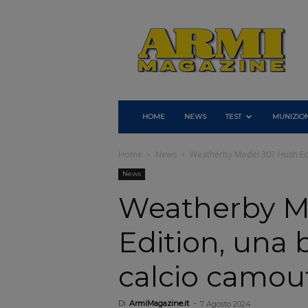
Armi
Magazine
HOME
NEWS
TEST
MUNIZION
Home
News
Weatherby Model 307 Hush Edit
News
Weatherby M
Edition, una 
calcio camou
Di
ArmiMagazine.it
-
7 Agosto 2024