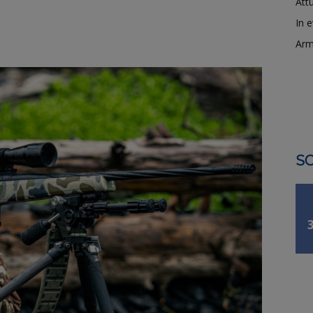
Attu
In 
Arm
SO