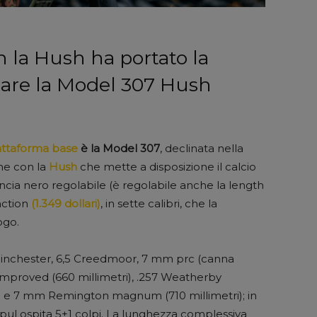
n la Hush ha portato la
are la Model 307 Hush
attaforma base
è la Model 307
, declinata nella
one con la
Hush
che mette a disposizione il calcio
ia nero regolabile (è regolabile anche la length
action
(1.349 dollari)
, in sette calibri, che la
ogo.
Winchester, 6,5 Creedmoor, 7 mm prc (canna
y Improved (660 millimetri), .257 Weatherby
 7 mm Remington magnum (710 millimetri); in
gpul ospita 5+1 colpi. La lunghezza complessiva