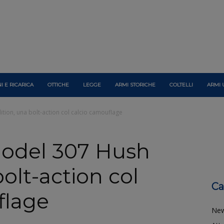
I E RICARICA
OTTICHE
LEGGE
ARMI STORICHE
COLTELLI
ARMI 
ion, una bolt-action col calcio camouflage
odel 307 Hush
bolt-action col
Ca
flage
Ne