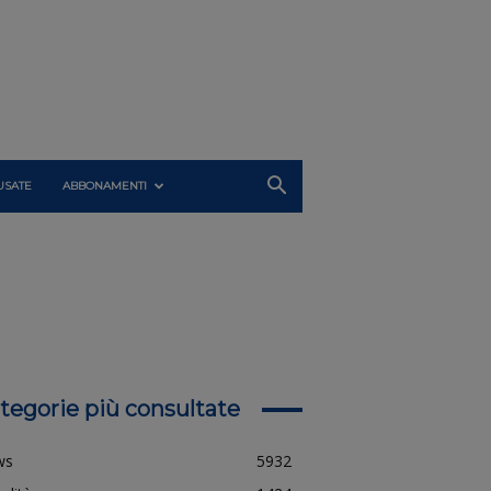
USATE
ABBONAMENTI
tegorie più consultate
ws
5932