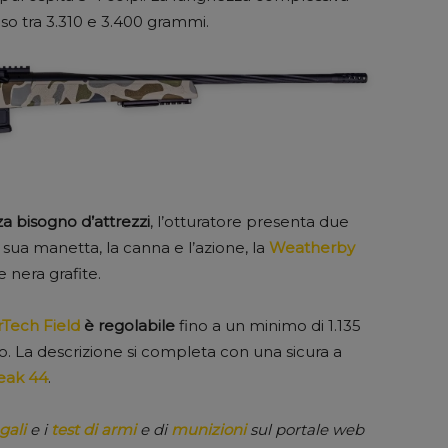
 peso tra 3.310 e 3.400 grammi.
a bisogno d’attrezzi
, l’otturatore presenta due
a sua manetta, la canna e l’azione, la
Weatherby
e nera grafite.
rTech Field
è regolabile
fino a un minimo di 1.135
to. La descrizione si completa con una sicura a
eak 44
.
gali
e i
test di armi
e di
munizioni
sul portale web