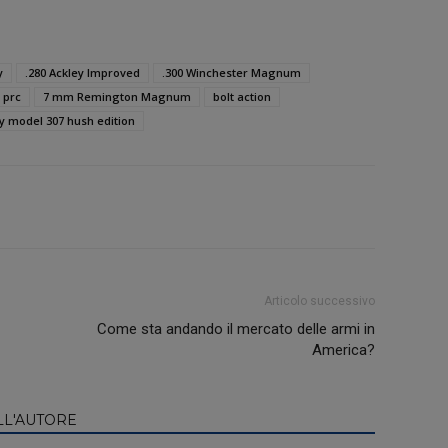
y
.280 Ackley Improved
.300 Winchester Magnum
 prc
7 mm Remington Magnum
bolt action
 model 307 hush edition
Articolo successivo
Come sta andando il mercato delle armi in
America?
LL'AUTORE