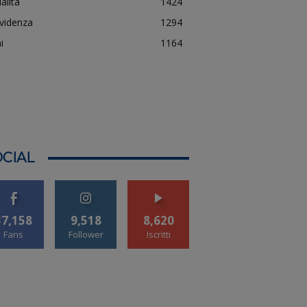
alità
1424
evidenza
1294
i
1164
CIAL
37,158
9,518
8,620
Fans
Follower
Iscritti