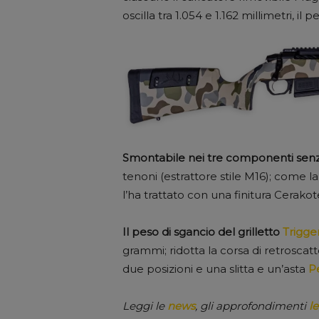
oscilla tra 1.054 e 1.162 millimetri, il
Smontabile nei tre componenti senz
tenoni (estrattore stile M16); come l
l’ha trattato con una finitura Cerakot
Il peso di sgancio del grilletto
Trigge
grammi; ridotta la corsa di retroscat
due posizioni e una slitta e un’asta
P
Leggi le
news
, gli approfondimenti
le