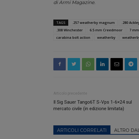
di Armi Magazine.
TAGS
.257 weatherby magnum
.280 Ackle
.308 Winchester
6.5 mm Creedmoor
7 mm
carabina bolt action
weatherby
weatherby
Articolo precedente
Il Sig Sauer Tango6T S-Vps 1-6×24 sul
mercato civile (in edizione limitata)
ARTICOLI CORRELATI
ALTRO DA