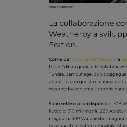
(foto Weatherby)
La collaborazione co
Weatherby a svilupp
Edition.
Come per
l’Alpine Mdt Carbon
la
pi
Hush Edition grazie alla collaborazi
Tundra, camouflage, con poggiaguanc
of pull): è con questa carabina bolt-
Weatherby aggiorna il proprio catal
Sono sette i calibri disponibili
: .308 
fluted di 610 millimetri), .280 Ackle
magnum, .300 Winchester magnum e
ciascuno il caricatore rimovibile Ma