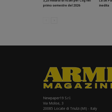
3,25 miliardi di ricavi per Csg nel
La Sk Pan
primo semestre del 2026
inedita
Newpaper19 S.r.l.
Via Molise, 3
20085 Locate di Triulzi (MI) - Italy