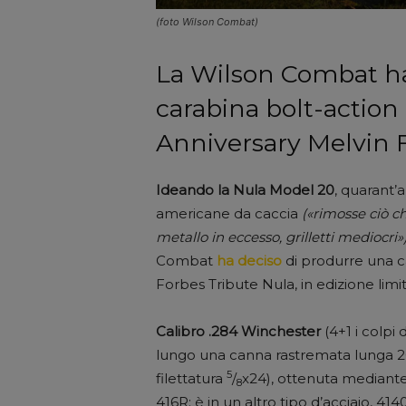
(foto Wilson Combat)
La Wilson Combat ha 
carabina bolt-action 
Anniversary Melvin F
Ideando la Nula Model 20
, quarant’
americane da caccia
(«rimosse ciò ch
metallo in eccesso, grilletti mediocri»
Combat
ha deciso
di produrre una c
Forbes Tribute Nula, in edizione limit
Calibro .284 Winchester
(4+1 i colpi 
lungo una canna rastremata lunga 20”,
5
filettatura
/
x24), ottenuta mediante
8
416R; è in un altro tipo d’acciaio, 414