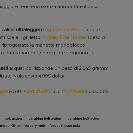
 maggiore resistenza senza aumentare il peso
il calcio ultraleggero
Ag Composites
in fibra di
isce e il grilletto
Timney Elite Hunter
(peso di
 ha riprogettato la manetta monoblocco
do il funzionamento e migliore l’ergonomia.
etri
ai quali corrisponde un peso di 2.245 grammi,
ibute Nula costa 4.995 dollari.
gali
e tutti i
test di armi
e di
munizioni
sul portale
bolt action
carabina bolt action
carabine bolt action
mbat 40th anniversary melvin forbes tribute nula