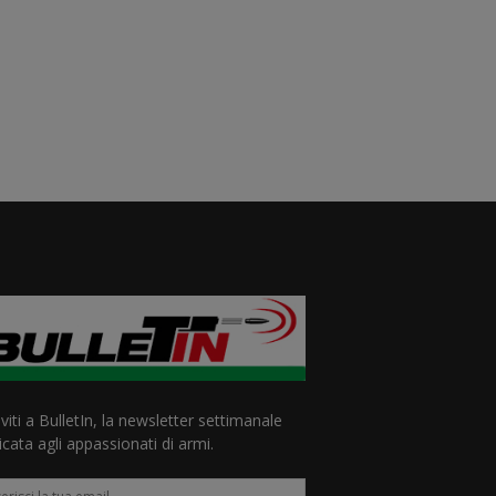
iviti a BulletIn, la newsletter settimanale
cata agli appassionati di armi.