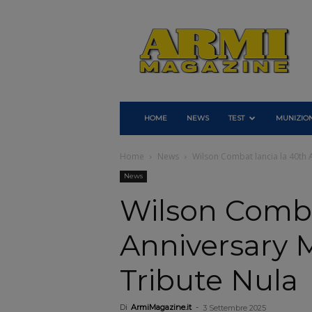
Armi
Magazine
HOME
NEWS
TEST
MUNIZION
Home
News
Wilson Combat lancia la 40th 
News
Wilson Comba
Anniversary 
Tribute Nula
Di
ArmiMagazine.it
-
3 Settembre 2025