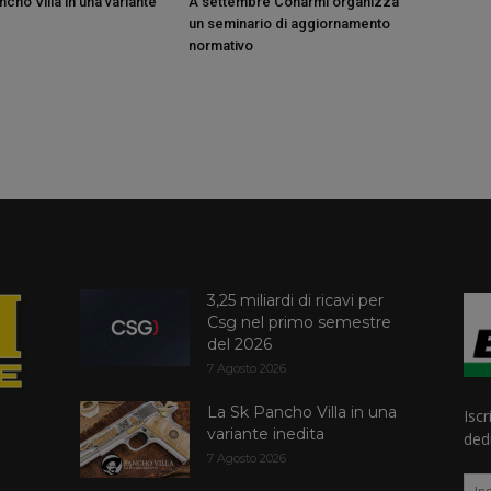
cho Villa in una variante
A settembre Conarmi organizza
un seminario di aggiornamento
normativo
3,25 miliardi di ricavi per
Csg nel primo semestre
del 2026
7 Agosto 2026
La Sk Pancho Villa in una
Iscr
variante inedita
dedi
7 Agosto 2026