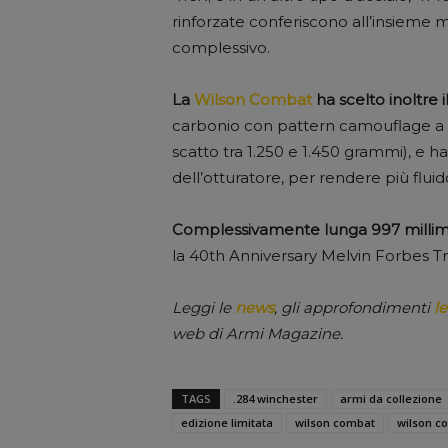
rinforzate conferiscono all’insieme
complessivo.
La
Wilson Combat
ha scelto inoltre 
carbonio con pattern camouflage a str
scatto tra 1.250 e 1.450 grammi), e
dell’otturatore, per rendere più flui
Complessivamente lunga 997 millim
la 40th Anniversary Melvin Forbes Tr
Leggi le
news
, gli approfondimenti
le
web di Armi Magazine.
TAGS
.284 winchester
armi da collezione
edizione limitata
wilson combat
wilson co