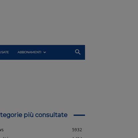
USATE
ABBONAMENTI
tegorie più consultate
ws
5932