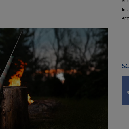
Attu
In 
Arm
SO