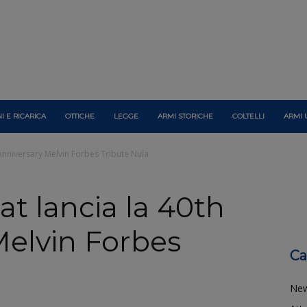
I E RICARICA
OTTICHE
LEGGE
ARMI STORICHE
COLTELLI
ARMI 
Anniversary Melvin Forbes Tribute Nula
t lancia la 40th
Melvin Forbes
Ca
Ne