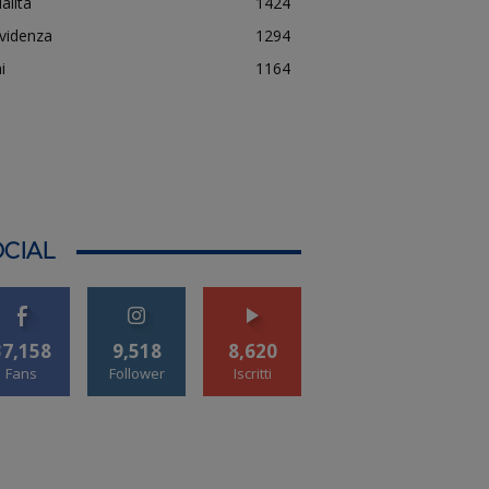
alità
1424
evidenza
1294
i
1164
CIAL
37,158
9,518
8,620
Fans
Follower
Iscritti