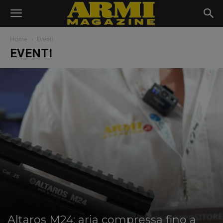
Home
Eventi
EVENTI
Altaros M24: aria compressa fino a