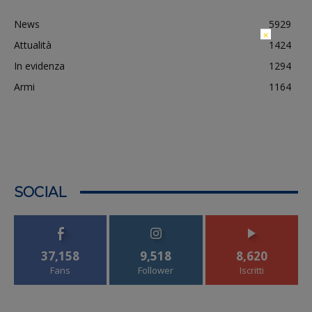
News
5929
×
Attualità
1424
In evidenza
1294
Armi
1164
SOCIAL
37,158
9,518
8,620
Fans
Follower
Iscritti