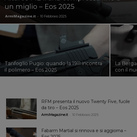
un miglio – Eos 2025
ArmiMagazine.it
-
10 Febbraio 2025
Tanfoglio Pugio: quando la 1911 incontra
La Berga
il polimero – Eos 2025
con il n
RFM presenta il nuovo Twenty Five, fucile
da tiro – Eos 2025
-
ArmiMagazine.it
10 Febbraio 2025
Fabarm Martial si rinnova e si aggiorna –
Eos 2025