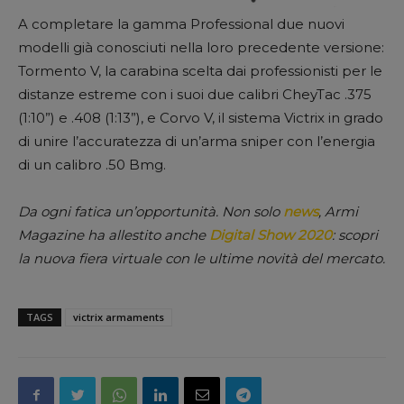
A completare la gamma Professional due nuovi
modelli già conosciuti nella loro precedente versione:
Tormento V, la carabina scelta dai professionisti per le
distanze estreme con i suoi due calibri CheyTac .375
(1:10”) e .408 (1:13”), e Corvo V, il sistema Victrix in grado
di unire l’accuratezza di un’arma sniper con l’energia
di un calibro .50 Bmg.
Da ogni fatica un’opportunità. Non solo
news
, Armi
Magazine ha allestito anche
Digital Show 2020
: scopri
la nuova fiera virtuale con le ultime novità del mercato.
TAGS
victrix armaments