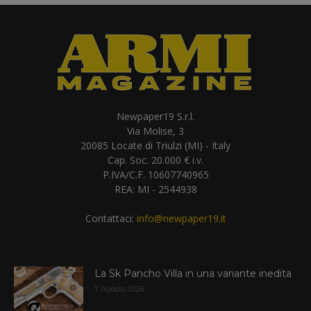
Newpaper19 S.r.l.
Via Molise, 3
20085 Locate di Triulzi (MI) - Italy
Cap. Soc. 20.000 € i.v.
P.IVA/C.F. 10607740965
REA: MI - 2544938
Contattaci:
info@newpaper19.it
La Sk Pancho Villa in una variante inedita
7 Agosto 2026