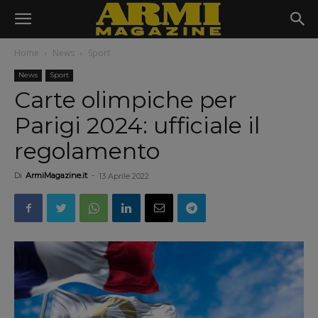
Home
News
Sport
News
Sport
Carte olimpiche per
Parigi 2024: ufficiale il
regolamento
Di
ArmiMagazine.it
-
13 Aprile 2022