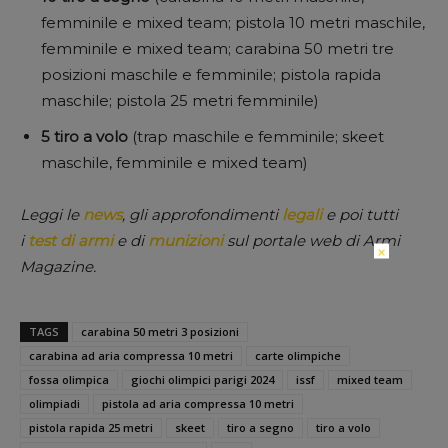
femminile e mixed team; pistola 10 metri maschile,
femminile e mixed team; carabina 50 metri tre
posizioni maschile e femminile; pistola rapida
maschile; pistola 25 metri femminile)
5 tiro a volo
(trap maschile e femminile; skeet
maschile, femminile e mixed team)
Leggi le
news
, gli approfondimenti
legali
e poi tutti
i
test di armi
e di
munizioni
sul portale web di Armi
×
Magazine.
TAGS
carabina 50 metri 3 posizioni
carabina ad aria compressa 10 metri
carte olimpiche
fossa olimpica
giochi olimpici parigi 2024
issf
mixed team
olimpiadi
pistola ad aria compressa 10 metri
pistola rapida 25 metri
skeet
tiro a segno
tiro a volo