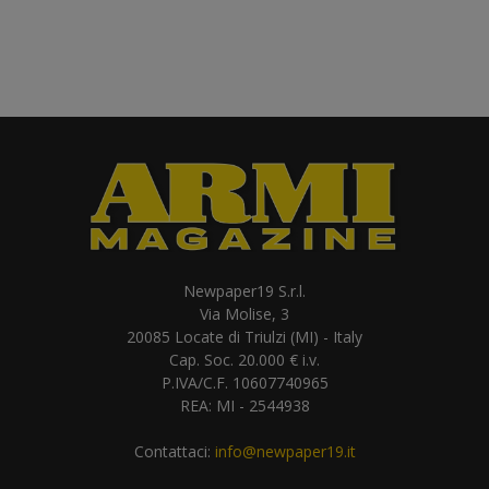
Newpaper19 S.r.l.
Via Molise, 3
20085 Locate di Triulzi (MI) - Italy
Cap. Soc. 20.000 € i.v.
P.IVA/C.F. 10607740965
REA: MI - 2544938
Contattaci:
info@newpaper19.it