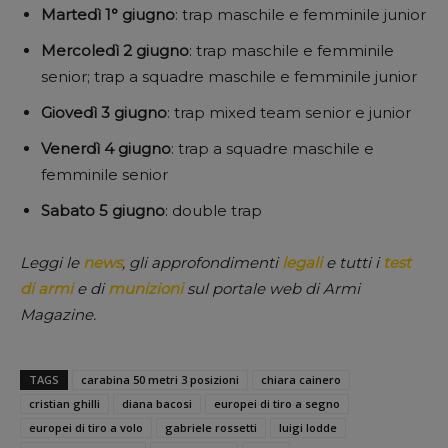
Martedì 1° giugno
: trap maschile e femminile junior
Mercoledì 2 giugno
: trap maschile e femminile
senior; trap a squadre maschile e femminile junior
Giovedì 3 giugno
: trap mixed team senior e junior
Venerdì 4 giugno
: trap a squadre maschile e
femminile senior
Sabato 5 giugno
: double trap
Leggi le
news
, gli approfondimenti
legali
e tutti i
test
di armi
e di
munizioni
sul portale web di Armi
Magazine.
TAGS
carabina 50 metri 3 posizioni
chiara cainero
cristian ghilli
diana bacosi
europei di tiro a segno
europei di tiro a volo
gabriele rossetti
luigi lodde