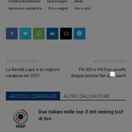
martina bartolomei
sara bongini
skeet
tammaro cassandro
tiro a segno
tiro a volo
Articolo precedente
Articolo successivo
La Benelli Lupo è la migliore
FN 503 e FN Five-seveN,
×
carabina del 2021
doppia pistola flat dark earth
ARTICOLI CORRELATI
ALTRO DALL'AUTORE
Due italiani nelle top 3 del ranking Issf
di tiro