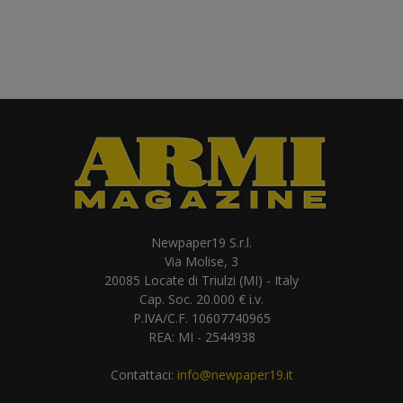
Newpaper19 S.r.l.
Via Molise, 3
20085 Locate di Triulzi (MI) - Italy
Cap. Soc. 20.000 € i.v.
P.IVA/C.F. 10607740965
REA: MI - 2544938
Contattaci:
info@newpaper19.it