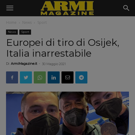
Home
News
Sport
News
Sport
Europei di tiro di Osijek,
Italia inarrestabile
Di
ArmiMagazine.it
-
30 Maggio 2021