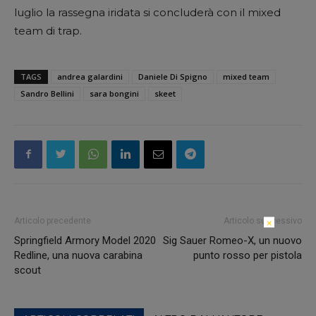
luglio la rassegna iridata si concluderà con il mixed
team di trap.
TAGS
andrea galardini
Daniele Di Spigno
mixed team
Sandro Bellini
sara bongini
skeet
Articolo precedente
Articolo successivo
×
Springfield Armory Model 2020
Sig Sauer Romeo-X, un nuovo
Redline, una nuova carabina
punto rosso per pistola
scout