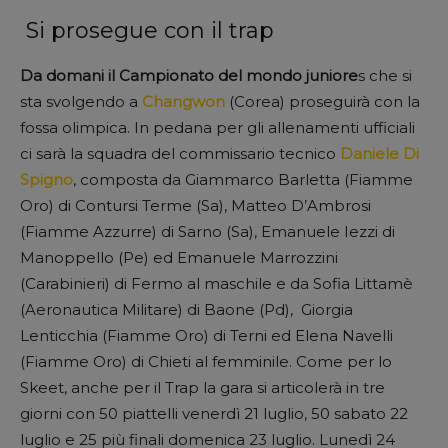
Si prosegue con il trap
Da domani il Campionato del mondo juniore
s che si
sta svolgendo a
Changwon
(Corea) proseguirà con la
fossa olimpica. In pedana per gli allenamenti ufficiali
ci sarà la squadra del commissario tecnico
Daniele Di
Spigno
, composta da Giammarco Barletta (Fiamme
Oro) di Contursi Terme (Sa), Matteo D’Ambrosi
(Fiamme Azzurre) di Sarno (Sa), Emanuele Iezzi di
Manoppello (Pe) ed Emanuele Marrozzini
(Carabinieri) di Fermo al maschile e da Sofia Littamè
(Aeronautica Militare) di Baone (Pd), Giorgia
Lenticchia (Fiamme Oro) di Terni ed Elena Navelli
(Fiamme Oro) di Chieti al femminile. Come per lo
Skeet, anche per il Trap la gara si articolerà in tre
giorni con 50 piattelli venerdì 21 luglio, 50 sabato 22
luglio e 25 più finali domenica 23 luglio. Lunedì 24