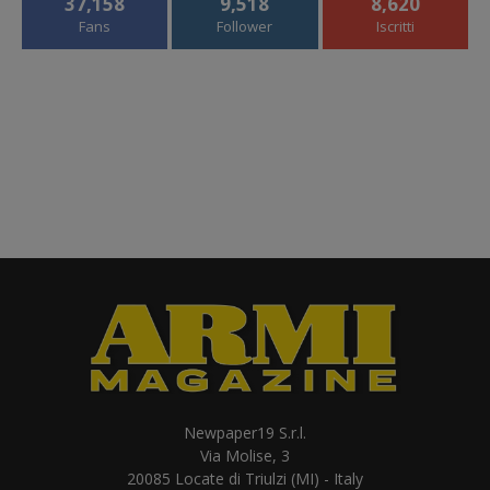
37,158
9,518
8,620
Fans
Follower
Iscritti
Newpaper19 S.r.l.
Via Molise, 3
20085 Locate di Triulzi (MI) - Italy